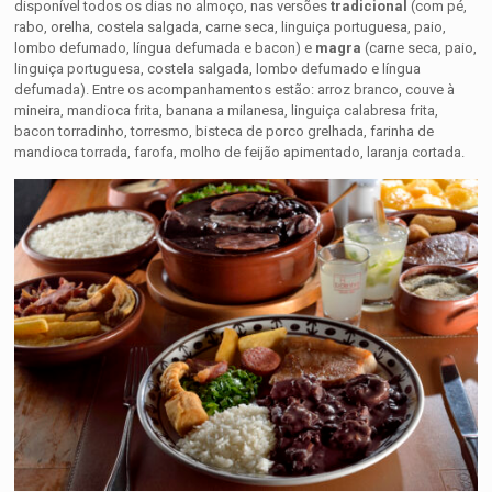
disponível todos os dias no almoço, nas versões
tradicional
(com pé,
rabo, orelha, costela salgada, carne seca, linguiça portuguesa, paio,
lombo defumado, língua defumada e bacon) e
magra
(carne seca, paio,
linguiça portuguesa, costela salgada, lombo defumado e língua
defumada). Entre os acompanhamentos estão: arroz branco, couve à
mineira, mandioca frita, banana a milanesa, linguiça calabresa frita,
bacon torradinho, torresmo, bisteca de porco grelhada, farinha de
mandioca torrada, farofa, molho de feijão apimentado, laranja cortada.