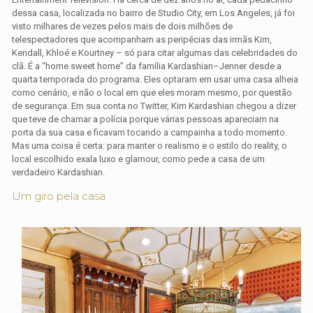
dessa casa, localizada no bairro de Studio City, em Los Angeles, já foi
visto milhares de vezes pelos mais de dois milhões de
telespectadores que acompanham as peripécias das irmãs Kim,
Kendall, Khloé e Kourtney – só para citar algumas das celebridades do
clã. É a “home sweet home” da família Kardashian–Jenner desde a
quarta temporada do programa. Eles optaram em usar uma casa alheia
como cenário, e não o local em que eles moram mesmo, por questão
de segurança. Em sua conta no Twitter, Kim Kardashian chegou a dizer
que teve de chamar a polícia porque várias pessoas apareciam na
porta da sua casa e ficavam tocando a campainha a todo momento.
Mas uma coisa é certa: para manter o realismo e o estilo do reality, o
local escolhido exala luxo e glamour, como pede a casa de um
verdadeiro Kardashian.
Um giro pela casa