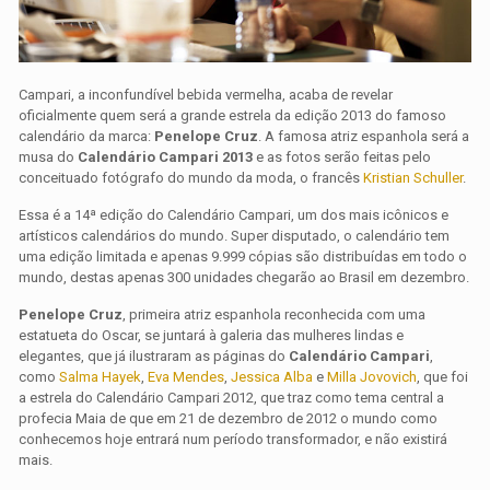
Campari, a inconfundível bebida vermelha, acaba de revelar
oficialmente quem será a grande estrela da edição 2013 do famoso
calendário da marca:
Penelope Cruz
. A famosa atriz espanhola será a
musa do
Calendário Campari 2013
e as fotos serão feitas pelo
conceituado fotógrafo do mundo da moda, o francês
Kristian Schuller
.
Essa é a 14ª edição do Calendário Campari, um dos mais icônicos e
artísticos calendários do mundo. Super disputado, o calendário tem
uma edição limitada e apenas 9.999 cópias são distribuídas em todo o
mundo, destas apenas 300 unidades chegarão ao Brasil em dezembro.
Penelope Cruz
, primeira atriz espanhola reconhecida com uma
estatueta do Oscar, se juntará à galeria das mulheres lindas e
elegantes, que já ilustraram as páginas do
Calendário Campari
,
como
Salma Hayek
,
Eva Mendes
,
Jessica Alba
e
Milla Jovovich
, que foi
a estrela do Calendário Campari 2012, que traz como tema central a
profecia Maia de que em 21 de dezembro de 2012 o mundo como
conhecemos hoje entrará num período transformador, e não existirá
mais.