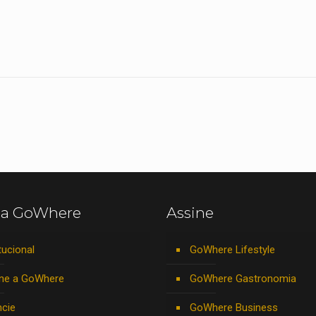
 a GoWhere
Assine
tucional
GoWhere Lifestyle
ne a GoWhere
GoWhere Gastronomia
cie
GoWhere Business