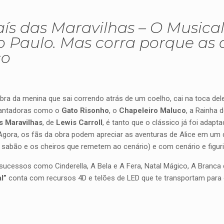
aís das Maravilhas – O Musica
o Paulo. Mas corra porque as 
ço
ra da menina que sai correndo atrás de um coelho, cai na toca de
cantadoras como o
Gato Risonho
, o
Chapeleiro Maluco
, a Rainha 
s Maravilhas
, de
Lewis Carroll
, é tanto que o clássico já foi adapt
Agora, os fãs da obra podem apreciar as aventuras de Alice em um de
e sabão e os cheiros que remetem ao cenário) e com cenário e figur
a sucessos como Cinderella, A Bela e A Fera, Natal Mágico, A Branca
l”
conta com recursos 4D e telões de LED que te transportam para