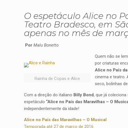
O espetáculo Alice no P
Teatro Bradesco, em Sã
apenas no mês de mar
Por
Malu Bonetto
Quem não se lemb
por criaturas en
Alice no País da
cinema e teatro. 
Rainha de Copas e Alice
seco, bolinhas d
Com a direção do italiano
Billy Bond
, que já colecion
espetáculo
“Alice no País das Maravilhas – O Musica
independentemente da idade!
Alice no País das Maravilhas – O Musical
Temporada até 27 de março de 2016