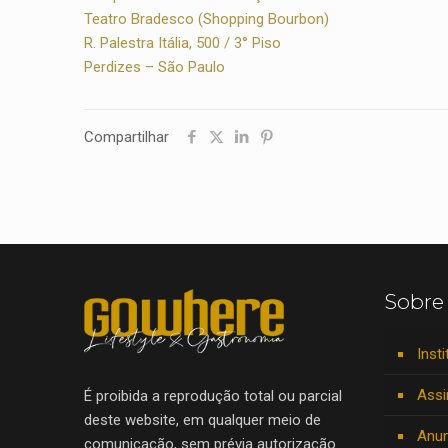
Teatro Bradesco (Shopping Bourbon)
R. Palestra Itália, 500 / 3° Piso
Perdizes – São Paulo
Compartilhar
Sobre
Insti
Assi
É proibida a reprodução total ou parcial
deste website, em qualquer meio de
Anun
comunicação, sem prévia autorização.