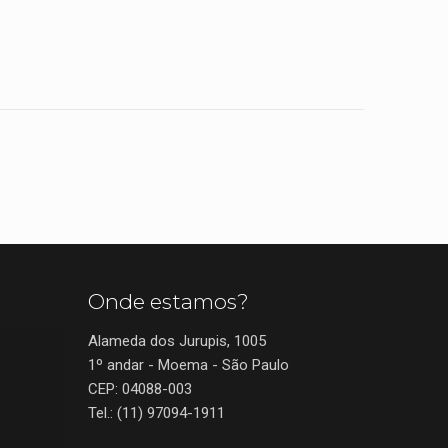
Onde estamos?
Alameda dos Jurupis, 1005
1º andar - Moema - São Paulo
CEP: 04088-003
Tel.: (11) 97094-1911