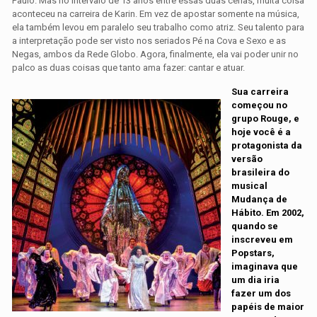
Paulo. Mas no intervalo de 13 anos entre essas duas cenas, muita coisa
aconteceu na carreira de Karin. Em vez de apostar somente na música,
ela também levou em paralelo seu trabalho como atriz. Seu talento para
a interpretação pode ser visto nos seriados Pé na Cova e Sexo e as
Negas, ambos da Rede Globo. Agora, finalmente, ela vai poder unir no
palco as duas coisas que tanto ama fazer: cantar e atuar.
Sua carreira
começou no
grupo Rouge, e
hoje você é a
protagonista da
versão
brasileira do
musical
Mudança de
Hábito. Em 2002,
quando se
inscreveu em
Popstars,
imaginava que
um dia iria
fazer um dos
papéis de maior