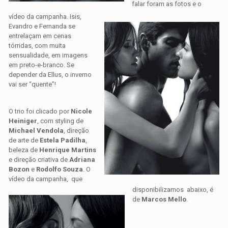
falar foram as fotos e o
vídeo da campanha. Isis,
Evandro e Fernanda se
entrelaçam em cenas
tórridas, com muita
sensualidade, em imagens
em preto-e-branco. Se
depender da Ellus, o inverno
vai ser “quente”!
O trio foi clicado por
Nicole
Heiniger
, com styling de
Michael Vendola
, direção
de arte de
Estela Padilha
,
beleza de
Henrique Martins
e direção criativa de
Adriana
Bozon
e
Rodolfo Souza
. O
vídeo da campanha, que
disponibilizamos abaixo, é
de
Marcos Mello
.