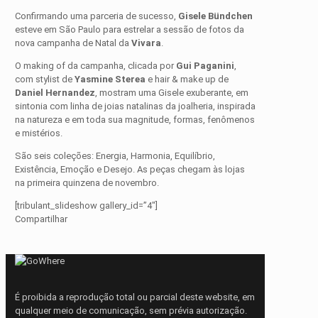
Confirmando uma parceria de sucesso,
Gisele Bündchen
esteve em São Paulo para estrelar a sessão de fotos da
nova campanha de Natal da
Vivara
.
O making of da campanha, clicada por
Gui Paganini
,
com stylist de
Yasmine Sterea
e hair & make up de
Daniel Hernandez
, mostram uma Gisele exuberante, em
sintonia com linha de joias natalinas da joalheria, inspirada
na natureza e em toda sua magnitude, formas, fenômenos
e mistérios.
São seis coleções: Energia, Harmonia, Equilíbrio,
Existência, Emoção e Desejo. As peças chegam às lojas
na primeira quinzena de novembro.
[tribulant_slideshow gallery_id=”4″]
Compartilhar
É proibida a reprodução total ou parcial deste website, em
qualquer meio de comunicação, sem prévia autorização.