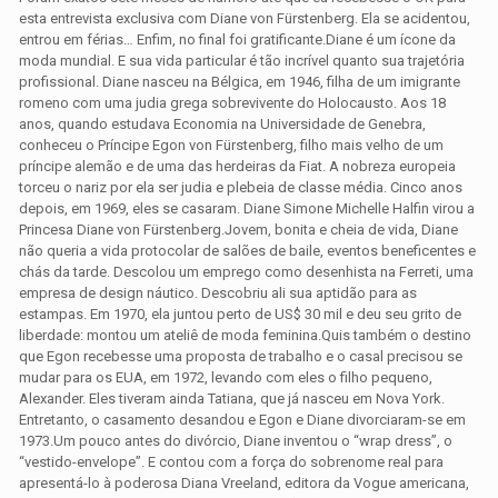
esta entrevista exclusiva com Diane von Fürstenberg. Ela se acidentou,
entrou em férias… Enfim, no final foi gratificante.Diane é um ícone da
moda mundial. E sua vida particular é tão incrível quanto sua trajetória
profissional. Diane nasceu na Bélgica, em 1946, filha de um imigrante
romeno com uma judia grega sobrevivente do Holocausto. Aos 18
anos, quando estudava Economia na Universidade de Genebra,
conheceu o Príncipe Egon von Fürstenberg, filho mais velho de um
príncipe alemão e de uma das herdeiras da Fiat. A nobreza europeia
torceu o nariz por ela ser judia e plebeia de classe média. Cinco anos
depois, em 1969, eles se casaram. Diane Simone Michelle Halfin virou a
Princesa Diane von Fürstenberg.Jovem, bonita e cheia de vida, Diane
não queria a vida protocolar de salões de baile, eventos beneficentes e
chás da tarde. Descolou um emprego como desenhista na Ferreti, uma
empresa de design náutico. Descobriu ali sua aptidão para as
estampas. Em 1970, ela juntou perto de US$ 30 mil e deu seu grito de
liberdade: montou um ateliê de moda feminina.Quis também o destino
que Egon recebesse uma proposta de trabalho e o casal precisou se
mudar para os EUA, em 1972, levando com eles o filho pequeno,
Alexander. Eles tiveram ainda Tatiana, que já nasceu em Nova York.
Entretanto, o casamento desandou e Egon e Diane divorciaram-se em
1973.Um pouco antes do divórcio, Diane inventou o “wrap dress”, o
“vestido-envelope”. E contou com a força do sobrenome real para
apresentá-lo à poderosa Diana Vreeland, editora da Vogue americana,