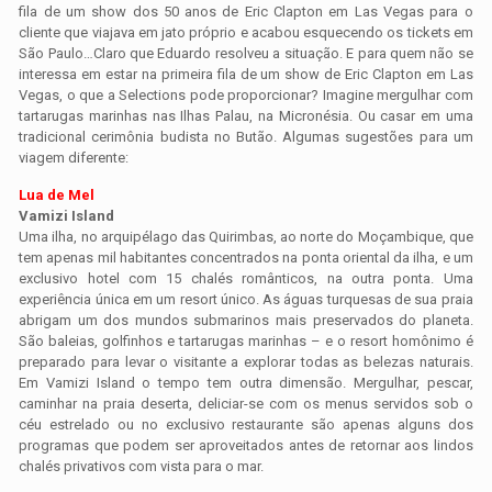
fila de um show dos 50 anos de Eric Clapton em Las Vegas para o
cliente que viajava em jato próprio e acabou esquecendo os tickets em
São Paulo…Claro que Eduardo resolveu a situação. E para quem não se
interessa em estar na primeira fila de um show de Eric Clapton em Las
Vegas, o que a Selections pode proporcionar? Imagine mergulhar com
tartarugas marinhas nas Ilhas Palau, na Micronésia. Ou casar em uma
tradicional cerimônia budista no Butão. Algumas sugestões para um
viagem diferente:
Lua de Mel
Vamizi Island
Uma ilha, no arquipélago das Quirimbas, ao norte do Moçambique, que
tem apenas mil habitantes concentrados na ponta oriental da ilha, e um
exclusivo hotel com 15 chalés românticos, na outra ponta. Uma
experiência única em um resort único. As águas turquesas de sua praia
abrigam um dos mundos submarinos mais preservados do planeta.
São baleias, golfinhos e tartarugas marinhas – e o resort homônimo é
preparado para levar o visitante a explorar todas as belezas naturais.
Em Vamizi Island o tempo tem outra dimensão. Mergulhar, pescar,
caminhar na praia deserta, deliciar-se com os menus servidos sob o
céu estrelado ou no exclusivo restaurante são apenas alguns dos
programas que podem ser aproveitados antes de retornar aos lindos
chalés privativos com vista para o mar.