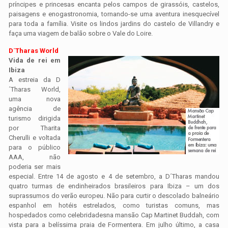
príncipes e princesas encanta pelos campos de girassóis, castelos,
paisagens e enogastronomia, tornando-se uma aventura inesquecível
para toda a família. Visite os lindos jardins do castelo de Villandry e
faça uma viagem de balão sobre o Vale do Loire.
D´Tharas World
Vida de rei em
Ibiza
A estreia da D
´Tharas World,
uma nova
agência de
turismo dirigida
por Tharita
Cherulli e voltada
para o público
AAA, não
poderia ser mais
especial. Entre 14 de agosto e 4 de setembro, a D´Tharas mandou
quatro turmas de endinheirados brasileiros para Ibiza – um dos
suprassumos do verão europeu. Não para curtir o descolado balneário
espanhol em hotéis estrelados, como turistas comuns, mas
hospedados como celebridadesna mansão Cap Martinet Buddah, com
vista para a belíssima praia de Formentera. Em julho último, a casa