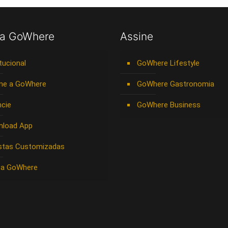
 a GoWhere
Assine
itucional
GoWhere Lifestyle
ne a GoWhere
GoWhere Gastronomia
cie
GoWhere Business
nload App
stas Customizadas
 a GoWhere