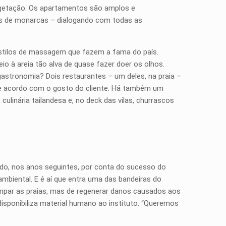
vegetação. Os apartamentos são amplos e
as de monarcas – dialogando com todas as
 estilos de massagem que fazem a fama do país.
io à areia tão alva de quase fazer doer os olhos.
gastronomia? Dois restaurantes – um deles, na praia –
, de acordo com o gosto do cliente. Há também um
ulinária tailandesa e, no deck das vilas, churrascos
do, nos anos seguintes, por conta do sucesso do
 ambiental. E é aí que entra uma das bandeiras do
limpar as praias, mas de regenerar danos causados aos
e disponibiliza material humano ao instituto. “Queremos