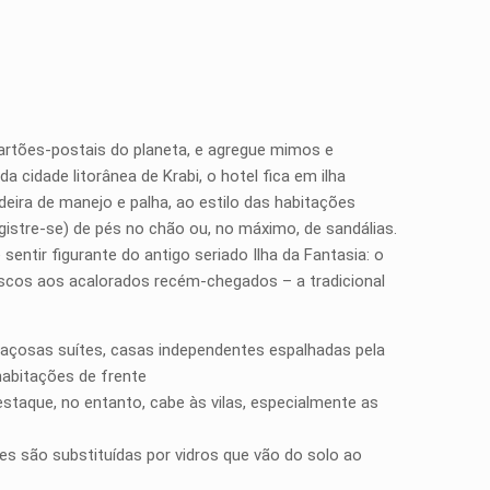
cartões-postais do planeta, e agregue mimos e
 cidade litorânea de Krabi, o hotel fica em ilha
deira de manejo e palha, ao estilo das habitações
egistre-se) de pés no chão ou, no máximo, de sandálias.
sentir figurante do antigo seriado Ilha da Fantasia: o
frescos aos acalorados recém-chegados – a tradicional
paçosas suítes, casas independentes espalhadas pela
 habitações de frente
destaque, no entanto, cabe às vilas, especialmente as
es são substituídas por vidros que vão do solo ao