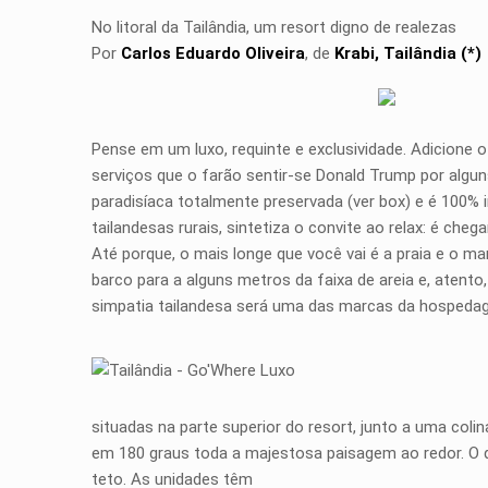
No litoral da Tailândia, um resort digno de realezas
Por
Carlos Eduardo Oliveira
, de
Krabi, Tailândia (*)
Pense em um luxo, requinte e exclusividade. Adicione 
serviços que o farão sentir-se Donald Trump por alguns
paradisíaca totalmente preservada (ver box) e é 100% 
tailandesas rurais, sintetiza o convite ao relax: é ch
Até porque, o mais longe que você vai é a praia e o mar
barco para a alguns metros da faixa de areia e, atent
simpatia tailandesa será uma das marcas da hospedag
situadas na parte superior do resort, junto a uma coli
em 180 graus toda a majestosa paisagem ao redor. O qu
teto. As unidades têm