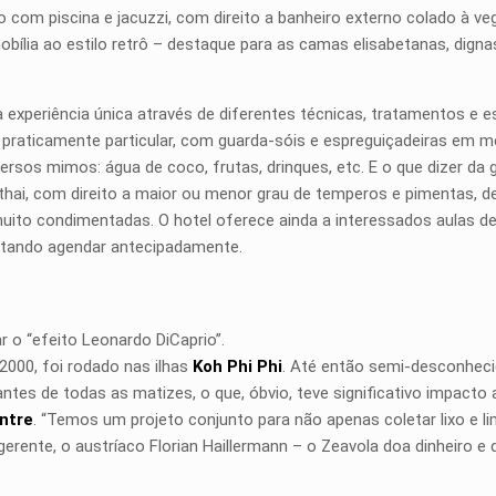
 com piscina e jacuzzi, com direito a banheiro externo colado à 
ília ao estilo retrô – destaque para as camas elisabetanas, dign
 experiência única através de diferentes técnicas, tratamentos e
é praticamente particular, com guarda-sóis e espreguiçadeiras em me
sos mimos: água de coco, frutas, drinques, etc. E o que dizer da 
ia thai, com direito a maior ou menor grau de temperos e pimentas
ito condimentadas. O hotel oferece ainda a interessados aulas de c
astando agendar antecipadamente.
r o “efeito Leonardo DiCaprio”.
 2000, foi rodado nas ilhas
Koh Phi Phi
. Até então semi-desconheci
itantes de todas as matizes, o que, óbvio, teve significativo impacto
ntre
. “Temos um projeto conjunto para não apenas coletar lixo e 
o gerente, o austríaco Florian Haillermann – o Zeavola doa dinheiro 