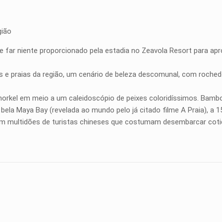
gião
e far niente proporcionado pela estadia no Zeavola Resort para apro
as e praias da região, um cenário de beleza descomunal, com roche
norkel em meio a um caleidoscópio de peixes coloridíssimos. Bambo
e bela Maya Bay (revelada ao mundo pelo já citado filme A Praia), a 
sim multidões de turistas chineses que costumam desembarcar cot