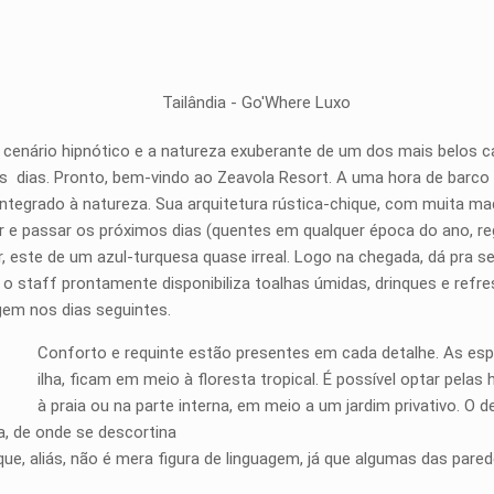
o cenário hipnótico e a natureza exuberante de um dos mais belos 
 dias. Pronto, bem-vindo ao Zeavola Resort. A uma hora de barco da
integrado à natureza. Sua arquitetura rústica-chique, com muita ma
egar e passar os próximos dias (quentes em qualquer época do ano, r
, este de um azul-turquesa quase irreal. Logo na chegada, dá pra se 
o, o staff prontamente disponibiliza toalhas úmidas, drinques e re
em nos dias seguintes.
Conforto e requinte estão presentes em cada detalhe. As es
ilha, ficam em meio à floresta tropical. É possível optar pelas
à praia ou na parte interna, em meio a um jardim privativo. O 
na, de onde se descortina
e, aliás, não é mera figura de linguagem, já que algumas das pared