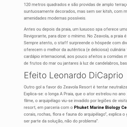
120 metros quadrados e são providas de amplo terraço
suntuosamente decorados, mas sem ser kitsh, com mob
amenidades modernas possíveis.
Antes ou depois da praia, um luxuoso spa oferece uma
Revigorante, para dizer o mínimo. No Zeavola, a praia 
Sempre atento, o staff surpreende o hóspede com diver
oferecem o melhor da autêntica (e deliciosa) culinár
cardápio internacional, aos pouco afeitos a comidas mu
de frutos do mar ou jantares à luz de candelabros, b
Efeito Leonardo DiCaprio
Outro gol a favor do Zeavola Resort é tentar neutraliza
Explica-se: o longa A Praia, que o ator estrelou no ano
filme, o arquipélago viu-se invadido por legiões de vis
resort, em parceria com o
Phuket Marine Biology Ce
corais, rochas, flora e fauna do arquipélago”, explica 
ser parte da solução, não do problema”.