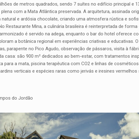
ões de metros quadrados, sendo 7 suítes no edifício principal e 13 
 plena com a Mata Atlântica preservada. A arquitetura, assinada ori
ra natural e ardósia chocolate, criando uma atmosfera rústica e so
vo. No Restaurante Mina, a culinária brasileira é reinterpretada de f
rmonizado é servido na adega, enquanto o bar do hotel oferece coq
ploram a botânica regional em experiências criativas e educativas.
adas, parapente no Pico Agudo, observação de pássaros, visita à fáb
 da casa: são 900 m² dedicados ao bem-estar, com tratamentos inspi
 para a mata, piscina terapêutica com CO2 e linhas de cosméticos 
 jardins verticais e espécies raras como jerivás e iresines vermelho
Campos do Jordão