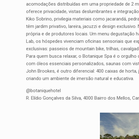
acomodações distribuídas em uma propriedade de 2 milh
oferece privacidade, vistas deslumbrantes e integração
Kiko Sobrino, privilegia materiais como jacarandá, ped
têm jardim privativo, lareira, jacuzzi e design exclusi
própria e de produtores locais. Um menu degustação ha
Lab, os hóspedes vivenciam oficinas sensoriais que ex
exclusivas: passeios de mountain bike, trilhas, cavalg
Para quem busca relaxar, o Botanique Spa é o orgulho
com óleos essenciais personalizados, saunas com vista
John Brookes, é outro diferencial: 400 caixas de horta,
criando um ambiente de imersão natural e educativa.
@botaniquehotel
R. Elídio Gonçalves da Silva, 4000 Bairro dos Mellos, 