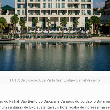
FOTO: Divulgação Boa Vista Surf Lodge/ Daniel Pinheiro
nio do Pinhal, São Bento do Sapucaí e Campos do Jordão, o Botani
r um santuário de luxo sustentável, o hotel acaba de ingressar na s