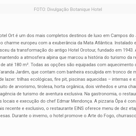
FOTO: Divulgação Botanique Hotel
otel Ort é um dos mais completos destinos de luxo em Campos do J
a o charme europeu com a exuberância da Mata Atlântica. Instalado
ceu da transformação do antigo Hotel Orotour, fundado em 1943. A
antendo a atmosfera alpina que marcou a história do turismo da r
us de até 180 m². Todas as opções são equipadas com aquecimento 
aranda Jardim, que contam com banheira esculpida em tronco de ma
er: trilhas ecológicas, fire pit, piscinas aquecidas – internas e 
cuito de arvorismo, tirolesa, horta orgânica, dois vinhedos e uma c
agência de turismo de aventura exclusiva. Na gastronomia, o restau
es locais e execução do chef Edmar Mendonça. A pizzaria Ôpa é con
Mais recente e exclusivo, o restaurante EINS oferece menu de dez 
mesas. Durante o inverno, o hotel promove o Arte do Fogo, churras