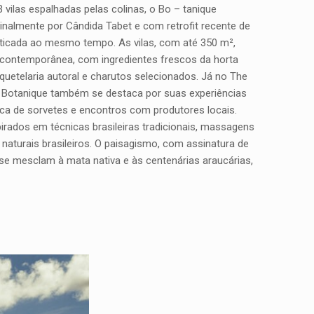
vilas espalhadas pelas colinas, o Bo – tanique
ginalmente por Cândida Tabet e com retrofit recente de
fisticada ao mesmo tempo. As vilas, com até 350 m²,
orma contemporânea, com ingredientes frescos da horta
uetelaria autoral e charutos selecionados. Já no The
 O Botanique também se destaca por suas experiências
rica de sorvetes e encontros com produtores locais.
rados em técnicas brasileiras tradicionais, massagens
naturais brasileiros. O paisagismo, com assinatura de
s se mesclam à mata nativa e às centenárias araucárias,