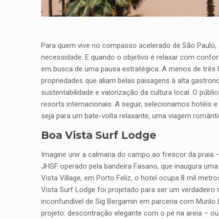
Para quem vive no compasso acelerado de São Paulo, 
necessidade. E quando o objetivo é relaxar com confort
em busca de uma pausa estratégica. A menos de três h
propriedades que aliam belas paisagens à alta gastrono
sustentabilidade e valorização da cultura local. O púb
resorts internacionais. A seguir, selecionamos hotéis
seja para um bate-volta relaxante, uma viagem românt
Boa Vista Surf Lodge
Imagine unir a calmaria do campo ao frescor da praia –
JHSF operado pela bandeira Fasano, que inaugura uma n
Vista Village, em Porto Feliz, o hotel ocupa 8 mil m
Vista Surf Lodge foi projetado para ser um verdadeiro r
inconfundível de Sig Bergamin em parceria com Murilo
projeto: descontração elegante com o pé na areia – o