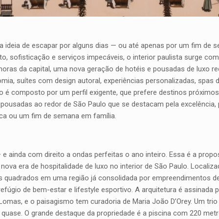
a ideia de escapar por alguns dias — ou até apenas por um fim de
o, sofisticação e serviços impecáveis, o interior paulista surge com
oras da capital, uma nova geração de hotéis e pousadas de luxo r
mia, suítes com design autoral, experiências personalizadas, spas 
lico é composto por um perfil exigente, que prefere destinos próxi
 e pousadas ao redor de São Paulo que se destacam pela excelência
ica ou um fim de semana em família.
 e ainda com direito a ondas perfeitas o ano inteiro. Essa é a prop
ova era de hospitalidade de luxo no interior de São Paulo. Locali
etros quadrados em uma região já consolidada por empreendimentos 
efúgio de bem-estar e lifestyle esportivo. A arquitetura é assinada
 Lomas, e o paisagismo tem curadoria de Maria João D’Orey. Um tri
u quase. O grande destaque da propriedade é a piscina com 220 met