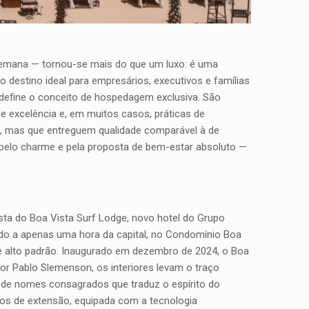
 semana — tornou-se mais do que um luxo: é uma
o destino ideal para empresários, executivos e famílias
edefine o conceito de hospedagem exclusiva. São
de excelência e, em muitos casos, práticas de
mos, mas que entreguem qualidade comparável à de
, pelo charme e pela proposta de bem-estar absoluto —
osta do Boa Vista Surf Lodge, novo hotel do Grupo
zado a apenas uma hora da capital, no Condomínio Boa
de alto padrão. Inaugurado em dezembro de 2024, o Boa
 por Pablo Slemenson, os interiores levam o traço
o de nomes consagrados que traduz o espírito do
ros de extensão, equipada com a tecnologia