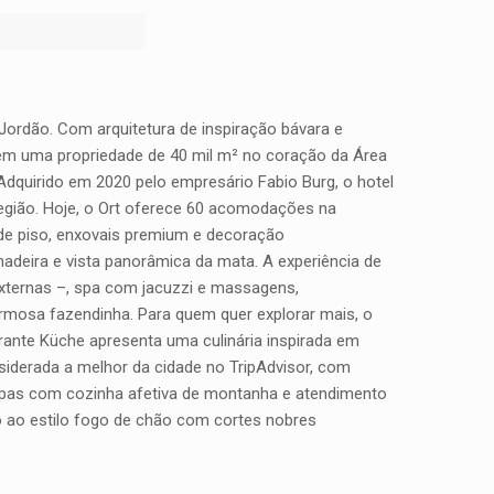
ordão. Com arquitetura de inspiração bávara e
 em uma propriedade de 40 mil m² no coração da Área
dquirido em 2020 pelo empresário Fabio Burg, o hotel
egião. Hoje, o Ort oferece 60 acomodações na
de piso, enxovais premium e decoração
deira e vista panorâmica da mata. A experiência de
externas –, spa com jacuzzi e massagens,
harmosa fazendinha. Para quem quer explorar mais, o
rante Küche apresenta uma culinária inspirada em
siderada a melhor da cidade no TripAdvisor, com
etapas com cozinha afetiva de montanha e atendimento
co ao estilo fogo de chão com cortes nobres