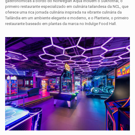
gastronômicas a bordo do
Norwegian Aqua
incluem o Sukhothai, o
primeiro restaurante especializado em culinária tailandesa da NCL, que
oferece uma rica jornada culinária inspirada na vibrante culinária da
Tailândia em um ambiente elegante e moderno, e o Planterie, o primeiro
restaurante baseado em plantas da marca no Indulge Food Hall.