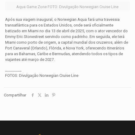
Aqua Game Zone FOTO: Divulgação Norwegian Cruise Line
Após sua viagem inaugural, o
Norwegian Aqua
fará uma travessia
transatlântica para os Estados Unidos, onde será oficialmente
batizado em Miami no dia 13 de abril de 2025, com o ator vencedor do
Emmy Eric Stonestreet servindo como padrinho. Em seguida, ele terá
Miami como porto de origem, a capital mundial dos cruzeiros, além de
Port Canaveral (Orlando), Flórida, e Nova York, oferecendo itinerários
para as Bahamas, Caribe e Bermudas, atendendo todos os tipos de
viajantes até março de 2027.
_________
FOTOS: Divulgação
Norwegian Cruise Line
Compartilhar