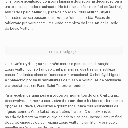
luminoso é acentuado com tons laranja e dourados na decoração para
um toque acolhedor e animado. No teto, uma série de móbiles Quetzal,
assinados pelo Atelier Oï, parte da coleção Louis Vuitton Objets
Nomades, evoca pássaros em voo de forma colorida. Peças de
tableware proporcionam uma visão completa da linha Art de la Table
da Louis Vuitton.
FOTO: Divulgação
O
Le Café Cyril Lignac
também marca a primeira colaboração da
Louis Vuitton com o famoso chef parisiense, que traz uma sutileza
casual à culinária clássica francesa e internacional. O chef Cyril Lignac
é conhecido por seus restaurantes de fusão e boutiques de patisserie
e chocolaterias em Paris, Saint-Tropez e Londres.
Para receber os viajantes em todos os momentos do dia, Cyril Lignac
desenvolveu um
menu exclusivo de comidas e bebidas
, oferecendo
opções saudáveis, clássicas e gourmands. Além das assinaturas de
Lignac, como a Crab Salad, as criações incluem Croque Monsieur,
salada de beterraba com queijo de cabra e salada Caesar. Para um final
doce, as criações da confeitaria Louis Vuitton e um Eton Mess são a
escolha perfeita antes de um voo.