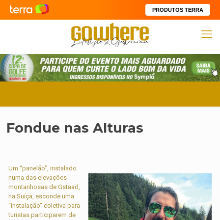
PRODUTOS TERRA
Fondue nas Alturas
Um “panelão”, instalado
numa das elevações
montanhosas de Gstaad,
na Suíça, esconde uma
“instalação” coletiva para
turistas participarem de