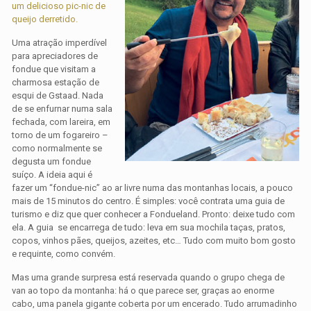
um delicioso pic-nic de
queijo derretido.
Uma atração imperdível
para apreciadores de
fondue que visitam a
charmosa estação de
esqui de Gstaad. Nada
de se enfurnar numa sala
fechada, com lareira, em
torno de um fogareiro –
como normalmente se
degusta um fondue
suíço. A ideia aqui é
fazer um “fondue-nic” ao ar livre numa das montanhas locais, a pouco
mais de 15 minutos do centro. É simples: você contrata uma guia de
turismo e diz que quer conhecer a Fondueland. Pronto: deixe tudo com
ela. A guia se encarrega de tudo: leva em sua mochila taças, pratos,
copos, vinhos pães, queijos, azeites, etc… Tudo com muito bom gosto
e requinte, como convém.
Mas uma grande surpresa está reservada quando o grupo chega de
van ao topo da montanha: há o que parece ser, graças ao enorme
cabo, uma panela gigante coberta por um encerado. Tudo arrumadinho