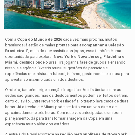
Com a
Copa do Mundo de 2026
cada vez mais próxima, muitos
brasileiros já estão de malas prontas para
acompanhar a Seleção
Brasileira
. E, mais do que assistir aos jogos, essa também é uma
oportunidade para explorar
Nova York e Nova Jersey, Filadélfia e
Miami,
destinos onde o Brasil irá jogar na fase de grupos. Pensando
nisso, a a agência Civitatis reuniu sugestões de passeios e
experiências que misturam futebol, turismo, gastronomia e cultura para
aproveitar ao máximo cada um dos destinos.
O roteiro, também exige atenção à logística. As distâncias entre as
sedes são grandes, mas os deslocamentos podem ser feitos de trem,
carro ou avião. Entre Nova York e Filadélfia, o trajeto leva cerca de duas
horas. Já o trecho até Miami pode ser feito em um voo direto de
aproximadamente três horas. Com reservas antecipadas e um bom
planejamento, dá para transformar a viagem da Copa em uma
experiência muito além dos estádios.
A estreia do Brasil acontece na
região metropolitana de Nova York