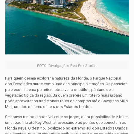
FOTO: Divulgação/ Red Fox Studio
Para quem deseja explorar a natureza da Flórida, o Parque Nacional
dos Everglades surge como uma das principais atrações. Os passeios
pelo ecossistema permitem observar crocodilos, pântanos e a
vegetação típica da região. Já quem prefere um roteiro mais urbano
pode aproveitar os tradicionais tours de compras até o Sawgrass Mills
Mall, um dos maiores outlets dos Estados Unidos.
Se houver tempo disponível entre os jogos, outra possibilidade é fazer
uma road trip até Key West, atravessando as pontes que conectam os
Florida Keys. O destino, localizado no extremo sul dos Estados Unidos
continentais, mistura atmosfera caribenha, arquitetura colorida e praias