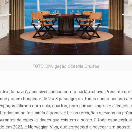
FOTO: Divulgação Oceania Cruises
ntro do navio”, acessível apenas com o cartão-chave. Presente em 
que podem hospedar de 2 a 8 passageiros, todas dando acesso a esp
espaços íntimos com sala, quartos, com camas king-size e lençóis 
t todas as noites, ainda é possível ter as refeições servidas na pr
aurantes de especialidades que existem a bordo. E toda essa excl
ado em 2022, e Norwegian Viva, que começará a navegar em agosto d