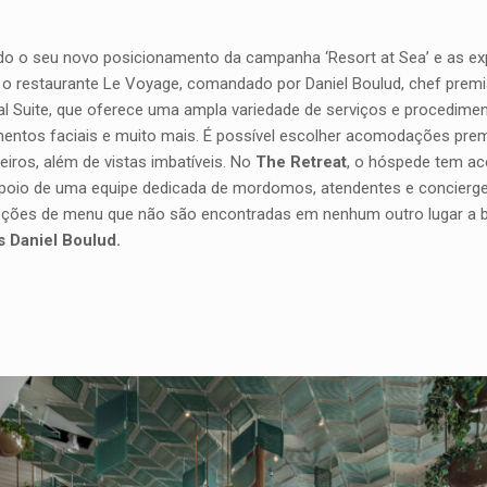
do o seu novo posicionamento da campanha ‘Resort at Sea’ e as exp
á o restaurante Le Voyage, comandado por Daniel Boulud, chef premi
l Suite, que oferece uma ampla variedade de serviços e procedim
amentos faciais e muito mais. É possível escolher acomodações pre
eiros, além de vistas imbatíveis. No
The Retreat
, o hóspede tem ac
apoio de uma equipe dedicada de mordomos, atendentes e concierges
 opções de menu que não são encontradas em nenhum outro lugar a b
s Daniel Boulud.