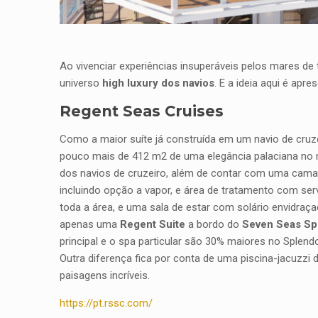
Ao vivenciar experiências insuperáveis pelos mares de
universo
high luxury dos navios
. E a ideia aqui é ap
Regent Seas Cruises
Como a maior suíte já construída em um navio de cru
pouco mais de 412 m2 de uma elegância palaciana no 
dos navios de cruzeiro, além de contar com uma cama 
incluindo opção a vapor, e área de tratamento com serv
toda a área, e uma sala de estar com solário envidraç
apenas uma
Regent Suite
a bordo do
Seven Seas Sp
principal e o spa particular são 30% maiores no Splen
Outra diferença fica por conta de uma piscina-jacuzzi d
paisagens incríveis.
https://pt.rssc.com/