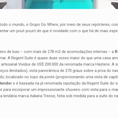
 todo o mundo, o Grupo Go Where, por meio de seus repórteres, con
resentar um pout-pourri do que é novidade com o que há de mais espe
zeiro de luxo – com mais de 278 m2 de acomodações internas – a
R
mar. A Regent Suite é quase duas vezes maior do que uma casa am
artesanal Vividus de US$ 200.000 da renomada marca Hästens. A su
iços ilimitados), vista panorâmica de 270 graus sobre a proa do na
ado, localizado no topo da ponte (proporcionando uma vista de capi
lendor
e é baseada na já renomada reputação da Regent Suite do se
dor para incorporar um impressionante chuveiro com vista para o mar
a lendária marca italiana Treese, feita sob medida para a suíte do n