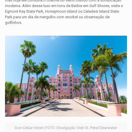
mas hoje ele combina o charme do velho mundo com a sofisticação
moderna. Além desse luxo em tons de Barbie em Gulf Shores, visite o
Egmont Key State Park, Honeymoon Island ou Caladesi Island State
Park para um dia de mergulho com snorkel ou observação de
golfinhos.
Don CeSar Hotel | FOTO: Divulgação Visit St. Pete/Clearwater