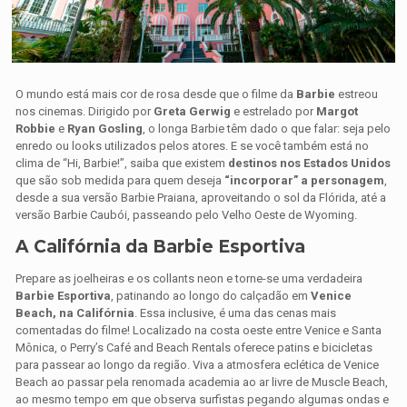
O mundo está mais cor de rosa desde que o filme da
Barbie
estreou
nos cinemas. Dirigido por
Greta Gerwig
e estrelado por
Margot
Robbie
e
Ryan Gosling
, o longa Barbie têm dado o que falar: seja pelo
enredo ou looks utilizados pelos atores. E se você também está no
clima de “Hi, Barbie!”, saiba que existem
destinos nos Estados Unidos
que são sob medida para quem deseja
“incorporar” a personagem
,
desde a sua versão Barbie Praiana, aproveitando o sol da Flórida, até a
versão Barbie Caubói, passeando pelo Velho Oeste de Wyoming.
A Califórnia da Barbie Esportiva
Prepare as joelheiras e os collants neon e torne-se uma verdadeira
Barbie Esportiva
, patinando ao longo do calçadão em
Venice
Beach, na Califórnia
. Essa inclusive, é uma das cenas mais
comentadas do filme! Localizado na costa oeste entre Venice e Santa
Mônica, o Perry’s Café and Beach Rentals oferece patins e bicicletas
para passear ao longo da região. Viva a atmosfera eclética de Venice
Beach ao passar pela renomada academia ao ar livre de Muscle Beach,
ao mesmo tempo em que observa surfistas pegando algumas ondas e