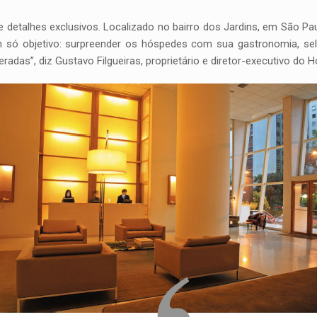
 detalhes exclusivos. Localizado no bairro dos Jardins, em São Pau
 só objetivo: surpreender os hóspedes com sua gastronomia, se
das”, diz Gustavo Filgueiras, proprietário e diretor-executivo do Ho