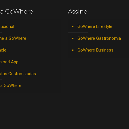
 a GoWhere
Assine
tucional
GoWhere Lifestyle
ne a GoWhere
GoWhere Gastronomia
cie
GoWhere Business
nload App
stas Customizadas
 a GoWhere