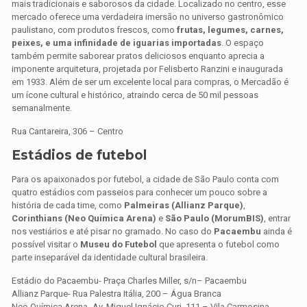
mais tradicionais e saborosos da cidade. Localizado no centro, esse
mercado oferece uma verdadeira imersão no universo gastronômico
paulistano, com produtos frescos, como
frutas, legumes, carnes,
peixes, e uma infinidade de iguarias importadas
. O espaço
também permite saborear pratos deliciosos enquanto aprecia a
imponente arquitetura, projetada por Felisberto Ranzini e inaugurada
em 1933. Além de ser um excelente local para compras, o Mercadão é
um ícone cultural e histórico, atraindo cerca de 50 mil pessoas
semanalmente.
Rua Cantareira, 306 – Centro
Estádios de futebol
Para os apaixonados por futebol, a cidade de São Paulo conta com
quatro estádios com passeios para conhecer um pouco sobre a
história de cada time, como
Palmeiras (Allianz Parque)
,
Corinthians (Neo Química Arena)
e
São Paulo (MorumBIS)
, entrar
nos vestiários e até pisar no gramado. No caso do
Pacaembu
ainda é
possível visitar o
Museu do Futebol
que apresenta o futebol como
parte inseparável da identidade cultural brasileira.
Estádio do Pacaembu- Praça Charles Miller, s/n– Pacaembu
Allianz Parque-
Rua Palestra Itália, 200
–
Água Branca
Neo Química Arena- Av. Miguel Ignácio Curi, 111
–
Vila Carmosina