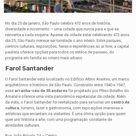
No dia 25 de janeiro, São Paulo celebra 472 anos de história,
diversidade e movimento — uma cidade que nunca para e que se
reinventa a cada esquina. Apesar da cidade estar celebrando 472 anos
dia 25, São Paulo merece ser turistada o ano inteiro. Entre parques,
centros culturais, exposições, feiras e experiências ao ar livre, a capital
paulista oferece opções para todos os estilos de passeio, do
programa em família ao roteiro mais urbano.
Farol Santander
O Farol Santander está localizado no Edifício Altino Arantes, um marco
arquitetônico e histórico de São Paulo. Construído entre 1940 e 1947,
esse
arranha-céu de 35 andares
foi projetado por Plínio Botelho do
Amaral e oferece uma vista panorâmica espetacular da cidade. Além
da vista, o Farol Santander foi revitalizado para se tornar um
centro de
cultura
, turismo, lazer e gastronomia, com exposições imersivas e
artísticas que encantam os visitantes. É uma ótima opção para quem
quer unir história e arte, com uma programação constante de
atividades culturais.
Rua João Brícola, 24 – Centro