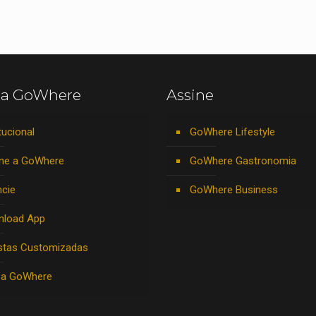
 a GoWhere
Assine
tucional
GoWhere Lifestyle
ne a GoWhere
GoWhere Gastronomia
cie
GoWhere Business
nload App
stas Customizadas
 a GoWhere