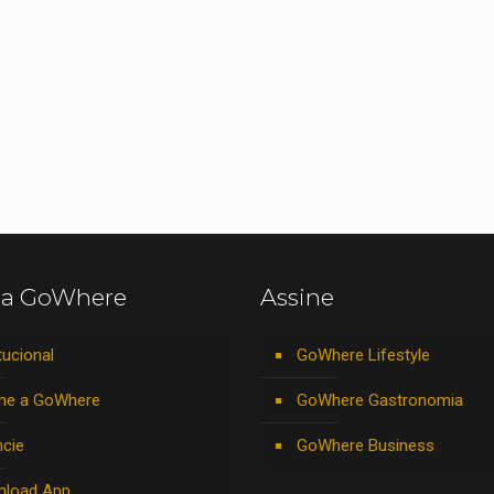
 a GoWhere
Assine
tucional
GoWhere Lifestyle
ne a GoWhere
GoWhere Gastronomia
cie
GoWhere Business
nload App