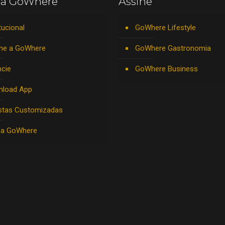
 a GoWhere
Assine
tucional
GoWhere Lifestyle
ne a GoWhere
GoWhere Gastronomia
cie
GoWhere Business
nload App
stas Customizadas
 a GoWhere