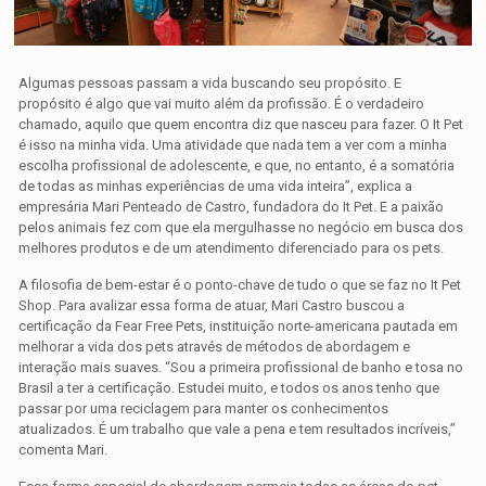
Algumas pessoas passam a vida buscando seu propósito. E
propósito é algo que vai muito além da profissão. É o verdadeiro
chamado, aquilo que quem encontra diz que nasceu para fazer. O It Pet
é isso na minha vida. Uma atividade que nada tem a ver com a minha
escolha profissional de adolescente, e que, no entanto, é a somatória
de todas as minhas experiências de uma vida inteira”, explica a
empresária Mari Penteado de Castro, fundadora do It Pet. E a paixão
pelos animais fez com que ela mergulhasse no negócio em busca dos
melhores produtos e de um atendimento diferenciado para os pets.
A filosofia de bem-estar é o ponto-chave de tudo o que se faz no It Pet
Shop. Para avalizar essa forma de atuar, Mari Castro buscou a
certificação da Fear Free Pets, instituição norte-americana pautada em
melhorar a vida dos pets através de métodos de abordagem e
interação mais suaves. “Sou a primeira profissional de banho e tosa no
Brasil a ter a certificação. Estudei muito, e todos os anos tenho que
passar por uma reciclagem para manter os conhecimentos
atualizados. É um trabalho que vale a pena e tem resultados incríveis,”
comenta Mari.