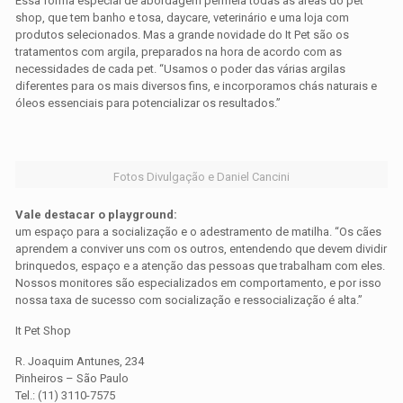
Essa forma especial de abordagem permeia todas as áreas do pet
shop, que tem banho e tosa, daycare, veterinário e uma loja com
produtos selecionados. Mas a grande novidade do It Pet são os
tratamentos com argila, preparados na hora de acordo com as
necessidades de cada pet. “Usamos o poder das várias argilas
diferentes para os mais diversos fins, e incorporamos chás naturais e
óleos essenciais para potencializar os resultados.”
Fotos Divulgação e Daniel Cancini
Vale destacar o playground:
um espaço para a socialização e o adestramento de matilha. “Os cães
aprendem a conviver uns com os outros, entendendo que devem dividir
brinquedos, espaço e a atenção das pessoas que trabalham com eles.
Nossos monitores são especializados em comportamento, e por isso
nossa taxa de sucesso com socialização e ressocialização é alta.”
It Pet Shop
R. Joaquim Antunes, 234
Pinheiros – São Paulo
Tel.: (11) 3110-7575