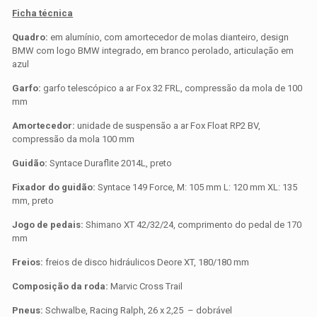
Ficha técnica
Quadro:
em alumínio, com amortecedor de molas dianteiro, design
BMW com logo BMW integrado, em branco perolado, articulação em
azul
Garfo:
garfo telescópico a ar Fox 32 FRL, compressão da mola de 100
mm
Amortecedor:
unidade de suspensão a ar Fox Float RP2 BV,
compressão da mola 100 mm
Guidão:
Syntace Duraflite 2014L, preto
Fixador do guidão:
Syntace 149 Force, M: 105 mm L: 120 mm XL: 135
mm, preto
Jogo de pedais:
Shimano XT 42/32/24, comprimento do pedal de 170
mm
Freios:
freios de disco hidráulicos Deore XT, 180/180 mm
Composição da roda:
Marvic Cross Trail
Pneus:
Schwalbe, Racing Ralph, 26 x 2,25 – dobrável