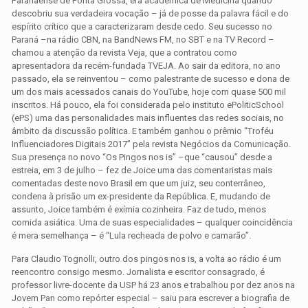
Paranaense de Ponta Grossa, era acadêmica de Medicina quando
descobriu sua verdadeira vocação – já de posse da palavra fácil e do
espírito crítico que a caracterizaram desde cedo. Seu sucesso no
Paraná –na rádio CBN, na BandNews FM, no SBT e na TV Record –
chamou a atenção da revista Veja, que a contratou como
apresentadora da recém-fundada TVEJA. Ao sair da editora, no ano
passado, ela se reinventou – como palestrante de sucesso e dona de
um dos mais acessados canais do YouTube, hoje com quase 500 mil
inscritos. Há pouco, ela foi considerada pelo instituto ePoliticSchool
(ePS) uma das personalidades mais influentes das redes sociais, no
âmbito da discussão política. E também ganhou o prêmio “Troféu
Influenciadores Digitais 2017” pela revista Negócios da Comunicação.
Sua presença no novo “Os Pingos nos is” –que “causou” desde a
estreia, em 3 de julho – fez de Joice uma das comentaristas mais
comentadas deste novo Brasil em que um juiz, seu conterrâneo,
condena à prisão um ex-presidente da República. E, mudando de
assunto, Joice também é exímia cozinheira. Faz de tudo, menos
comida asiática. Uma de suas especialidades – qualquer coincidência
é mera semelhança – é “Lula recheada de polvo e camarão”.
Para Claudio Tognolli, outro dos pingos nos is, a volta ao rádio é um
reencontro consigo mesmo. Jornalista e escritor consagrado, é
professor livre-docente da USP há 23 anos e trabalhou por dez anos na
Jovem Pan como repórter especial – saiu para escrever a biografia de