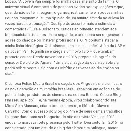
Lobão. “A Jovem Pan sempre foi minha casa, me sinto da família. O
universo virtual é composto de pessoas ávidas por explicações e que,
quando não as têm, reagem, digamos, reativamente em poucas linhas.
Poucos imaginam que uma opinião de um minuto emitida no ar leva às
vezes horas de apuração”. Que tipo de assunto mais o estimula a
comentários? “Lula e Bolsonaro. Críticas ao primeiro atendem aos
bolsonaristas e tucanos. Já ao segundo, é pedir para ser degenerado
ao rés do chão pelos “haters” profissionais. O PT costuma atacar a
minha linha ideológica. Os bolsonaristas, a minha mãe”. Além da USP e
da Jovem Pan, Tognolli se entrega a um novo livro – que também
promete causar. Desde novembro de 2016, prepara a biografia do
senador Delcídio do Amaral. “Uma atualização da qual não sobrará
pedra sobre pedra. Falo com o Delcídio dez vezes ao dia, todos os
dias”.
O carioca Felipe Moura Brasil é o caçula dos Pingos nos is e um astro
da nova geração da multimídia brasileira. Trabalhou em agências de
publicidade, produtoras de cinema e na editora Record. Criou o Blog
Pim (seu apelido) – e, na mesma época, virou colaborador do site
Mídia Sem Máscara, criado por seu mestre, o filósofo Olavo de
Carvalho. Com o sucesso do Blog do Pim e de seus demais trabalhos,
foi convidado para ser blogueiro do site da revista Veja, em 2013 –
enquanto marcava forte presença pelo Twitter. Deu certo. Em 2016, foi
considerado, por um estudo da big data brasileira Stilingue, maior