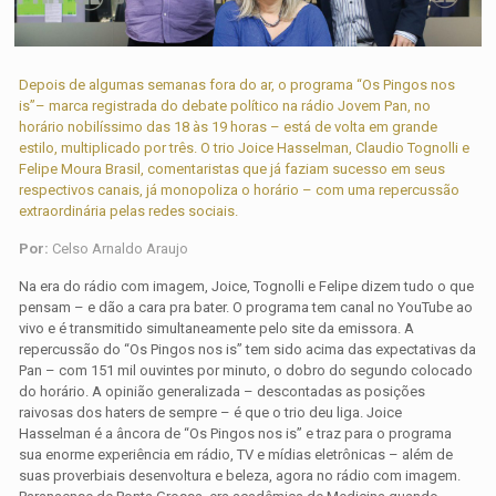
Depois de algumas semanas fora do ar, o programa “Os Pingos nos
is”– marca registrada do debate político na rádio Jovem Pan, no
horário nobilíssimo das 18 às 19 horas – está de volta em grande
estilo, multiplicado por três. O trio Joice Hasselman, Claudio Tognolli e
Felipe Moura Brasil, comentaristas que já faziam sucesso em seus
respectivos canais, já monopoliza o horário – com uma repercussão
extraordinária pelas redes sociais.
Por:
Celso Arnaldo Araujo
Na era do rádio com imagem, Joice, Tognolli e Felipe dizem tudo o que
pensam – e dão a cara pra bater. O programa tem canal no YouTube ao
vivo e é transmitido simultaneamente pelo site da emissora. A
repercussão do “Os Pingos nos is” tem sido acima das expectativas da
Pan – com 151 mil ouvintes por minuto, o dobro do segundo colocado
do horário. A opinião generalizada – descontadas as posições
raivosas dos haters de sempre – é que o trio deu liga. Joice
Hasselman é a âncora de “Os Pingos nos is” e traz para o programa
sua enorme experiência em rádio, TV e mídias eletrônicas – além de
suas proverbiais desenvoltura e beleza, agora no rádio com imagem.