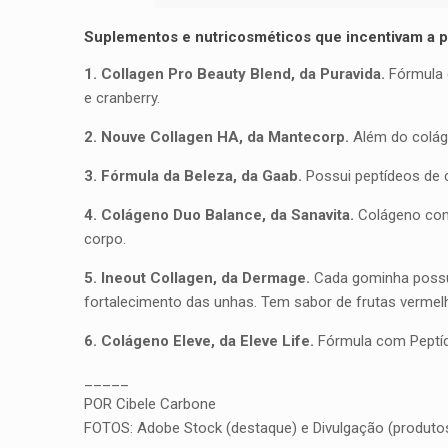
Suplementos e nutricosméticos que incentivam a 
1. Collagen Pro Beauty Blend, da Puravida.
Fórmula 
e cranberry.
2. Nouve Collagen HA, da Mantecorp.
Além do coláge
3. Fórmula da Beleza, da Gaab.
Possui peptídeos de c
4. Colágeno Duo Balance, da Sanavita.
Colágeno com 
corpo.
5. Ineout Collagen, da Dermage.
Cada gominha possui
fortalecimento das unhas. Tem sabor de frutas vermel
6. Colágeno Eleve, da Eleve Life.
Fórmula com Peptídeo
_____
POR Cibele Carbone
FOTOS: Adobe Stock (destaque) e Divulgação (produto