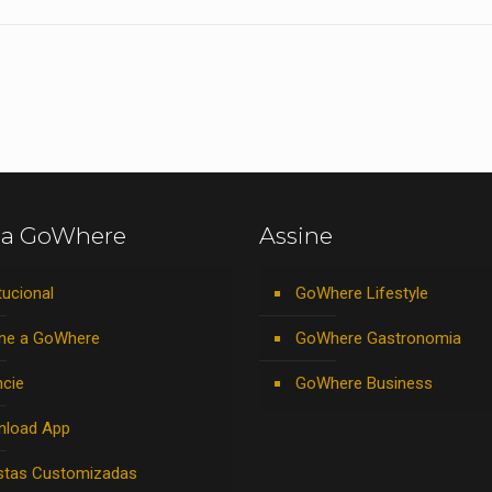
 a GoWhere
Assine
tucional
GoWhere Lifestyle
ne a GoWhere
GoWhere Gastronomia
cie
GoWhere Business
nload App
stas Customizadas