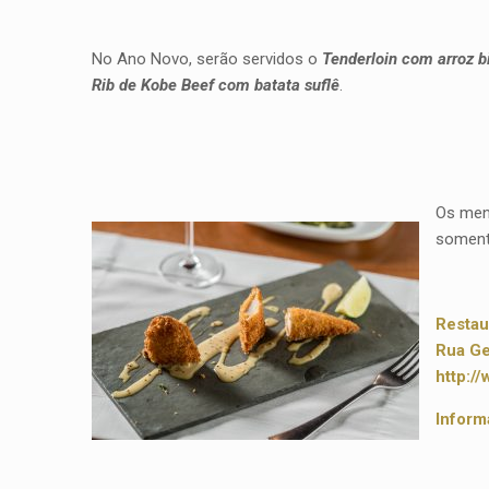
No Ano Novo, serão servidos o
Tenderloin com arroz bi
Rib de Kobe Beef com batata suflê
.
Os menu
somente
Restau
Rua Ge
http:/
Inform