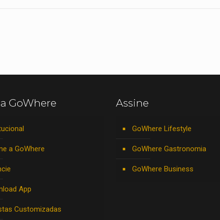
 a GoWhere
Assine
tucional
GoWhere Lifestyle
ne a GoWhere
GoWhere Gastronomia
cie
GoWhere Business
nload App
stas Customizadas