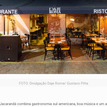
FOTO: Divulgação Daje Roma/ Gustavo Pitta
 Jacarandá combina gastronomia sul-americana, boa música e um a