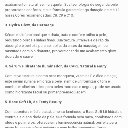
acabamento natural, sem craquelar. Sua tecnologia de segunda pele
proporciona conforto, e sua fórmula garante longa duração de até 12
horas.Cores recomendadas: C8, C9 e C10.
3. Hydra Glow, da
Dermage
Sérum multifuncional que hidrata, trata e confere brilho à pele,
reduzindo poros e linhas finas. Sua textura ultraleve e de rápida
absorção é perfeita para ser aplicada antes da maquiagem ou
misturada com o hidratante, proporcionando um acabamento glow
dourado e suave.
4. Sérum Hidratante Iluminador, da
CARE Natural Beauty
Com ativos naturais como rosa mosqueta, vitamina E e óleo de açaí,
este sérum ilumina e hidrata a pele, além de uniformizar o tom e
combater olheiras. Ideal para peles morenas e negras, pode ser usado
como hidratante facial ou primer pré-maquiagem.
5. Base Soft Lit, da Fenty Beauty
Com cobertura média e acabamento luminoso, a Base Soft Lit hidrata e
controla a oleosidade da pele. Sua fórmula sem mica, combinada com
óleos e polímeros, oferece uma luminescência natural, perfeita para
quem busca um efeito radiante e sem brilho excessivo. Cores