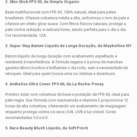
2. Skin Stick FPS 30, da Simple Organic
Base multifuncional com FPS 30, 100% natural, ideal para peles
brasileiras. Oferece cobertura média a alta, uniformiza o tom da pele e
oferece um efeito glow suave. Com filtros físicos naturais, protege a
pele contra radiação e radicais livres, sendo perfeita para o dia a dia.
Cor recomendada: 12A.
3.
Super Stay Batom Líquido de Longa Duração, da Maybelline NY
Batom líquido de longa duração com acabamento espelhado e
resistente à transferência. A fórmula vegana e à prova de manchas
garante lábios bonitos e brilhantes o dia todo, sem a necessidade de
retoques. Ideal para quem busca uma cor intensa e duradoura.
4. Anthelios Ultra Cover FPS 60, da La Roche-Posay
Protetor solar com cobertura de base e proteção de FPS 60, ideal para
pele negra. Sua fórmula com niacinamida e vitamina E proporciona 12
horas de alta cobertura, oferecendo um acabamento de maquiagem
enquanto protege contra os raios UVA, UVB e luz visível. Cores
recomendadas 5.0 e 6.0.
5. Rare Beauty Blush Líquido, da Soft Pinch