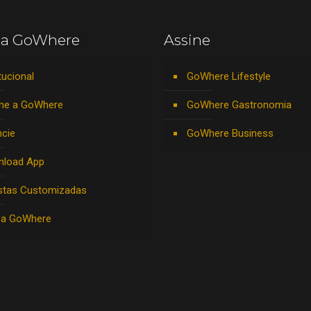
 a GoWhere
Assine
tucional
GoWhere Lifestyle
ne a GoWhere
GoWhere Gastronomia
cie
GoWhere Business
nload App
stas Customizadas
 a GoWhere