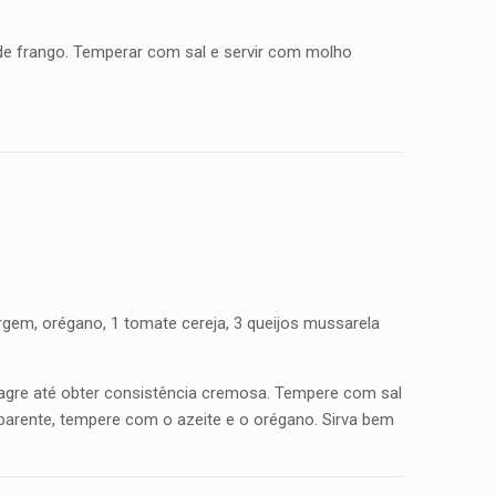
s de frango. Temperar com sal e servir com molho
irgem, orégano, 1 tomate cereja, 3 queijos mussarela
inagre até obter consistência cremosa. Tempere com sal
parente, tempere com o azeite e o orégano. Sirva bem