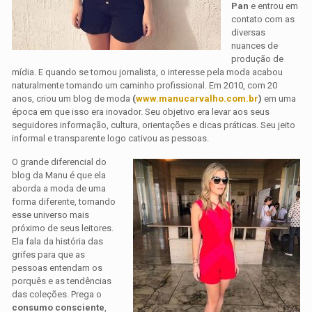
Pan
e entrou em
contato com as
diversas
nuances de
produção de
mídia. E quando se tornou jornalista, o interesse pela moda acabou
naturalmente tomando um caminho profissional. Em 2010, com 20
anos, criou um blog de moda
(
www.manucarvalho.com.br
)
em uma
época em que isso era inovador. Seu objetivo era levar aos seus
seguidores informação, cultura, orientações e dicas práticas. Seu jeito
informal e transparente logo cativou as pessoas.
O grande diferencial do
blog da Manu é que ela
aborda a moda de uma
forma diferente, tornando
esse universo mais
próximo de seus leitores.
Ela fala da história das
grifes para que as
pessoas entendam os
porquês e as tendências
das coleções. Prega o
consumo consciente
,