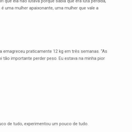
i que ela não lutava porque sabia que era luta perdida,
a é uma mulher apaixonante, uma mulher que vale a
 ela emagreceu praticamente 12 kg em três semanas. “As
i tão importante perder peso. Eu estava na minha pior
ouco de tudo, experimentou um pouco de tudo.