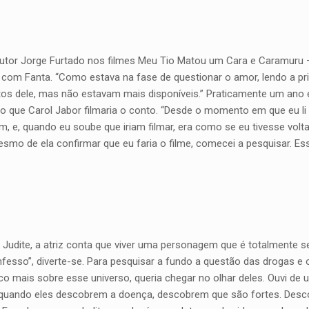
e autor Jorge Furtado nos filmes Meu Tio Matou um Cara e Caramuru 
com Fanta. “Como estava na fase de questionar o amor, lendo a prim
eitos dele, mas não estavam mais disponíveis.” Praticamente um an
do que Carol Jabor filmaria o conto. “Desde o momento em que eu li 
, e, quando eu soube que iriam filmar, era como se eu tivesse vol
mo de ela confirmar que eu faria o filme, comecei a pesquisar. Ess
 por Judite, a atriz conta que viver uma personagem que é totalment
fesso”, diverte-se. Para pesquisar a fundo a questão das drogas e 
co mais sobre esse universo, queria chegar no olhar deles. Ouvi de 
quando eles descobrem a doença, descobrem que são fortes. Desco