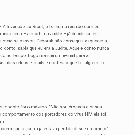
– A Invenção do Brasil, e foi numa reunião com os
eira cena – a morte da Judite – já decidi que eu
o e meio se passou, Deborah não conseguia esquecer a
o conto, sabia que eu era a Judite. Aquele conto nunca
tado no tempo. Logo mandei um e-mail para a
es dias reli os e-mails e confesso que foi algo meio
e seu oposto foi o máximo. “Não sou drogada e nunca
o comportamento dos portadores do vírus HIV, ela foi
um
brem que a guerra já estava perdida desde o começo’.