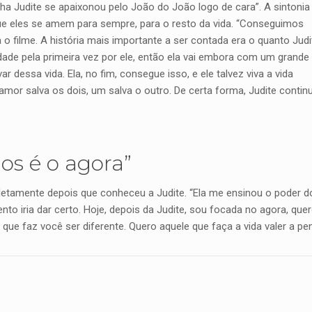
ha Judite se apaixonou pelo João do João logo de cara”. A sintonia
que eles se amem para sempre, para o resto da vida. “Conseguimos
 o filme. A história mais importante a ser contada era o quanto Judit
dade pela primeira vez por ele, então ela vai embora com um gran
r dessa vida. Ela, no fim, consegue isso, e ele talvez viva a vida
 amor salva os dois, um salva o outro. De certa forma, Judite cont
os é o agora”
amente depois que conheceu a Judite. “Ela me ensinou o poder do a
nto iria dar certo. Hoje, depois da Judite, sou focada no agora, qu
e faz você ser diferente. Quero aquele que faça a vida valer a pen