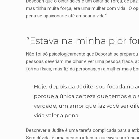
Descobri que o olhar deles é um olhar de força, de paz.
mas tinha muita força, era uma mulher com vida. O opo
pena se apaixonar e até arriscar a vida.”
“Estava na minha pior fo
Não foi só psicologicamente que Deborah se preparou p
pessoas deveriam me olhar e ver uma pessoa fraca, ao 
forma física, mas fiz da personagem a mulher mais boni
Hoje, depois da Judite, sou focada no
porque a única certeza que temos é o
verdade, um amor que faz você ser dif
vida valer a pena
Descrever a Judite é uma tarefa complicada para a atr
Sem dúvida, é uma pessoa intensa, que viveu profunda