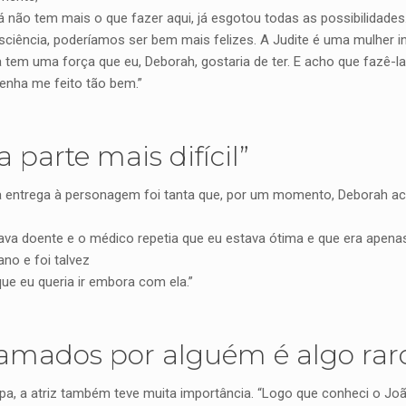
á não tem mais o que fazer aqui, já esgotou todas as possibilidade
ciência, poderíamos ser bem mais felizes. A Judite é uma mulher int
tem uma força que eu, Deborah, gostaria de ter. E acho que fazê-la f
tenha me feito tão bem.”
 parte mais difícil”
 entrega à personagem foi tanta que, por um momento, Deborah acho
va doente e o médico repetia que eu estava ótima e que era apenas
no e foi talvez
que eu queria ir embora com ela.”
mados por alguém é algo rar
pa, a atriz também teve muita importância. “Logo que conheci o Jo