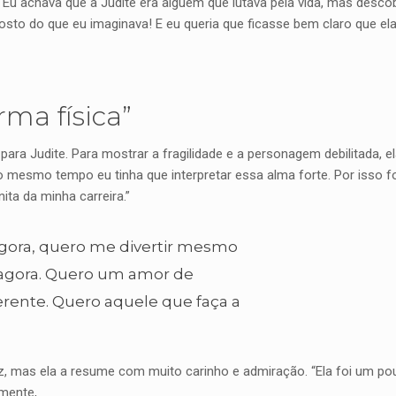
 Eu achava que a Judite era alguém que lutava pela vida, mas descobr
sto do que eu imaginava! E eu queria que ficasse bem claro que el
rma física”
ara Judite. Para mostrar a fragilidade e a personagem debilitada,
mesmo tempo eu tinha que interpretar essa alma forte. Por isso fo
ta da minha carreira.”
 agora, quero me divertir mesmo
 agora. Quero um amor de
erente. Quero aquele que faça a
iz, mas ela a resume com muito carinho e admiração. “Ela foi um p
mente,