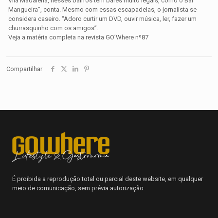
Vila Madalena, nesses bairros têm bares muito legais, como o Bar
Mangueira”, conta. Mesmo com essas escapadelas, o jornalista se
considera caseiro. “Adoro curtir um DVD, ouvir música, ler, fazer um
churrasquinho com os amigos”.
Veja a matéria completa na revista GO’Where nº87
Compartilhar
É proibida a reprodução total ou parcial deste website, em qualquer
meio de comunicação, sem prévia autorização.