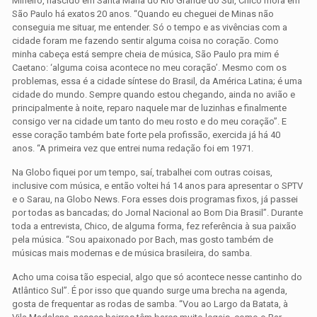
Mineiro, nascido em Santa Maria do Rio Grande do Sul, Chico mora em
São Paulo há exatos 20 anos. “Quando eu cheguei de Minas não
conseguia me situar, me entender. Só o tempo e as vivências com a
cidade foram me fazendo sentir alguma coisa no coração. Como
minha cabeça está sempre cheia de música, São Paulo pra mim é
Caetano: ‘alguma coisa acontece no meu coração’. Mesmo com os
problemas, essa é a cidade síntese do Brasil, da América Latina; é uma
cidade do mundo. Sempre quando estou chegando, ainda no avião e
principalmente à noite, reparo naquele mar de luzinhas e finalmente
consigo ver na cidade um tanto do meu rosto e do meu coração”. E
esse coração também bate forte pela profissão, exercida já há 40
anos. “A primeira vez que entrei numa redação foi em 1971.
Na Globo fiquei por um tempo, saí, trabalhei com outras coisas,
inclusive com música, e então voltei há 14 anos para apresentar o SPTV
e o Sarau, na Globo News. Fora esses dois programas fixos, já passei
por todas as bancadas; do Jornal Nacional ao Bom Dia Brasil”. Durante
toda a entrevista, Chico, de alguma forma, fez referência à sua paixão
pela música. “Sou apaixonado por Bach, mas gosto também de
músicas mais modernas e de música brasileira, do samba.
Acho uma coisa tão especial, algo que só acontece nesse cantinho do
Atlântico Sul”. É por isso que quando surge uma brecha na agenda,
gosta de frequentar as rodas de samba. “Vou ao Largo da Batata, à