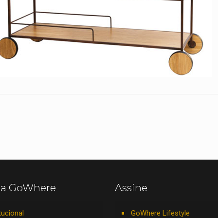
 a GoWhere
Assine
tucional
GoWhere Lifestyle