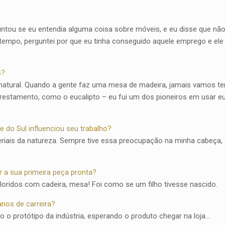
ntou se eu entendia alguma coisa sobre móveis, e eu disse que não
m tempo, perguntei por que eu tinha conseguido aquele emprego e e
s?
atural. Quando a gente faz uma mesa de madeira, jamais vamos ter u
restamento, como o eucalipto – eu fui um dos pioneiros em usar eu
do Sul influenciou seu trabalho?
iais da natureza. Sempre tive essa preocupação na minha cabeça, a
 a sua primeira peça pronta?
oloridos com cadeira, mesa! Foi como se um filho tivesse nascido.
anos de carreira?
 o protótipo da indústria, esperando o produto chegar na loja…