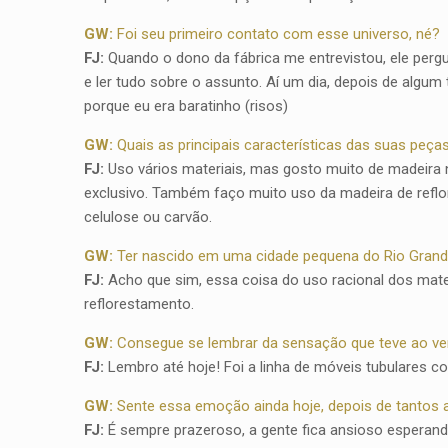
GW:
Foi seu primeiro contato com esse universo, né?
FJ:
Quando o dono da fábrica me entrevistou, ele pergu
e ler tudo sobre o assunto. Aí um dia, depois de algu
porque eu era baratinho (risos)
GW:
Quais as principais características das suas peça
FJ:
Uso vários materiais, mas gosto muito de madeira n
exclusivo. Também faço muito uso da madeira de reflo
celulose ou carvão.
GW:
Ter nascido em uma cidade pequena do Rio Grande 
FJ:
Acho que sim, essa coisa do uso racional dos mater
reflorestamento.
GW:
Consegue se lembrar da sensação que teve ao ver
FJ:
Lembro até hoje! Foi a linha de móveis tubulares c
GW:
Sente essa emoção ainda hoje, depois de tantos 
FJ:
É sempre prazeroso, a gente fica ansioso esperando