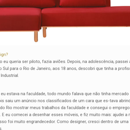
sign?
eu queria ser piloto, fazia aviões. Depois, na adolescência, passe
ul para o Rio de Janeiro, aos 18 anos, descobri que tinha a profis
ndustrial.
 eu estava na faculdade, todo mundo falava que não tinha mercado
s saiu um anúncio nos classificados de um cara que es-tava abrin
o do Rio mostrar meus trabalhos da faculdade e consegui o emprego
… E eu comecei a desenhar esses móveis, e fiz muito mais: ajudei a m
isso foi muito engrandecedor. Como designer, cresci dentro de uma f
s.