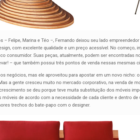
hos – Felipe, Marina e Téo –, Fernando deixou seu lado empreendedor
sign, com excelente qualidade e um preço acessível. No começo, in
blico consumidor. Suas peças, atualmente, podem ser encontradas n
 Levar! – que também possui três pontos de venda nessas mesmas c
os negócios, mas ele aproveitou para apostar em um novo nicho: o 
 Mas a gente cresceu muito no mercado corporativo, na venda de mob
se crescimento se deu porque teve muita substituição dos móveis im
os móveis de acordo com a necessidade de cada cliente e dentro de
hores trechos do bate-papo com o designer.