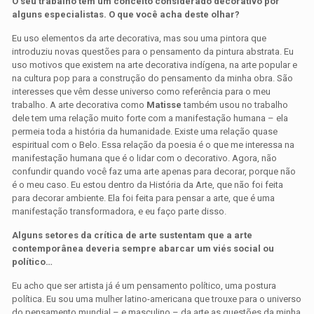
O seu trabalho tem um conceito considerado decorativo por
alguns especialistas. O que você acha deste olhar?
Eu uso elementos da arte decorativa, mas sou uma pintora que
introduziu novas questões para o pensamento da pintura abstrata. Eu
uso motivos que existem na arte decorativa indígena, na arte popular e
na cultura pop para a construção do pensamento da minha obra. São
interesses que vêm desse universo como referência para o meu
trabalho. A arte decorativa como
Matisse
também usou no trabalho
dele tem uma relação muito forte com a manifestação humana – ela
permeia toda a história da humanidade. Existe uma relação quase
espiritual com o Belo. Essa relação da poesia é o que me interessa na
manifestação humana que é o lidar com o decorativo. Agora, não
confundir quando você faz uma arte apenas para decorar, porque não
é o meu caso. Eu estou dentro da História da Arte, que não foi feita
para decorar ambiente. Ela foi feita para pensar a arte, que é uma
manifestação transformadora, e eu faço parte disso.
Alguns setores da crítica de arte sustentam que a arte
contemporânea deveria sempre abarcar um viés social ou
político…
Eu acho que ser artista já é um pensamento político, uma postura
política. Eu sou uma mulher latino-americana que trouxe para o universo
do pensamento mundial – e masculino – da arte as questões da minha