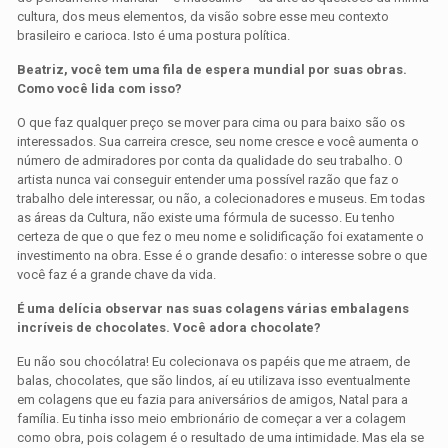
cultura, dos meus elementos, da visão sobre esse meu contexto
brasileiro e carioca. Isto é uma postura política.
Beatriz, você tem uma fila de espera mundial por suas obras.
Como você lida com isso?
O que faz qualquer preço se mover para cima ou para baixo são os
interessados. Sua carreira cresce, seu nome cresce e você aumenta o
número de admiradores por conta da qualidade do seu trabalho. O
artista nunca vai conseguir entender uma possível razão que faz o
trabalho dele interessar, ou não, a colecionadores e museus. Em todas
as áreas da Cultura, não existe uma fórmula de sucesso. Eu tenho
certeza de que o que fez o meu nome e solidificação foi exatamente o
investimento na obra. Esse é o grande desafio: o interesse sobre o que
você faz é a grande chave da vida.
É uma delícia observar nas suas colagens várias embalagens
incríveis de chocolates. Você adora chocolate?
Eu não sou chocólatra! Eu colecionava os papéis que me atraem, de
balas, chocolates, que são lindos, aí eu utilizava isso eventualmente
em colagens que eu fazia para aniversários de amigos, Natal para a
família. Eu tinha isso meio embrionário de começar a ver a colagem
como obra, pois colagem é o resultado de uma intimidade. Mas ela se