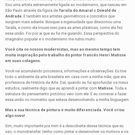
Sou uma artista extremamente ligada ao modernismo, que nasceu em
São Paulo através da figura de
Tarsila do Amaral
e
Oswald de
Andrade
. E também aos artistas geométricos e concretos que
surgiram mais adiante. Busquei a ingenuidade que direcionou uma
Tarsila, e como ela trouxe isso para as artes plásticas, como ela fez
essa união. Foi por aí que eu fui me guiando. Essa perspectiva do
imaginário popular e o modernismo me nutriu muito.
Você cita os nossos modernistas, mas ao mesmo tempo tem
muita inspiração pelo trabalho do pintor francês Henri Matisse
em suas colagens.
Você vai acumulando processos, informações e observações. Eu tive
todo o ambiente da arte brasileira em casa com a minha mãe, que era
professora de História da Arte. Daí, quando eu fui aprofundar os meus
estudos, realmente digo que eu aprendi a pintar com
Matisse
. Toda a
estrutura do pensamento pictórico veio com ele. E eu comecei a fazer
essa união no momento que estava desenvolvendo a minha linguagem.
Mas a sua técnica de pintura é muito diferenciada. Você criou
algo novo!
Sim, muito importante pra mim é a descoberta dessa técnica que eu
uso, o monotransfer: tenho como pintar e desenvolver os motivos e os