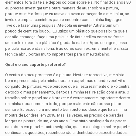
elementos fora da tela e depois colocar sobre ela. No final dos anos 80
eu precisei investigar uma outra maneira de atuar sobre a pintura,
porque os métodos que eu usava estavam começando a me limitar, ao
invés de ampliar caminhos para o encontro com a minha linguagem.
Tive que fazer uma pesquisa. Até cola eu inventei! Artista tem um
pouco de cientista louco… Eu utilizo um plástico que possibilita que a
cor não esmaeça: faço uma película de tinta acrílica como se fosse
uma pele e depois o plástico é grudado na tela. Após secagem, essa
película fica aderida na lona. E as cores saem extremamente fiéis. Esta
técnica abriu portas muito importantes para o meu trabalho.
Qual é o seu suporte preferido?
O centro do meu processo é a pintura. Nesta retrospectiva, me sinto
bem representada pela minha obra em papel, mas quando você vê o
conjunto de pinturas, você percebe que ali está realmente o eixo central
de todo o meu pensamento, de toda a minha real relação com a arte. O
trabalho sobre papel me dá prazer e é extremamente importante dentro
da minha obra como um todo, porque realmente não posso pintar
sempre. Eu estou num momento bem pictórico desde que fiz a minha
mostra de Londres, em 2018. Mas, às vezes, eu preciso de paradas
longas na pintura, de um, dois anos. E me sinto privilegiada de poder,
nas obras em papel – tanto serigrafia, quanto a colagem sobre papel –
continuar as questões, reconhecendo a identidade e especificidades.