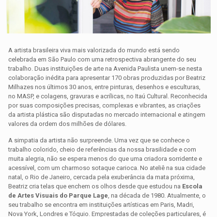
A artista brasileira viva mais valorizada do mundo está sendo
celebrada em São Paulo com uma retrospectiva abrangente do seu
trabalho. Duas instituições de arte na Avenida Paulista unem-se nesta
colaboração inédita para apresentar 170 obras produzidas por Beatriz
Milhazes nos últimos 30 anos, entre pinturas, desenhos e esculturas,
no MASP, e colagens, gravuras e acrílicas, no Itaú Cultural. Reconhecida
por suas composições precisas, complexas e vibrantes, as criações
da artista plástica são disputadas no mercado internacional e atingem
valores da ordem dos milhões de dólares.
A simpatia da artista não surpreende. Uma vez que se conhece o
trabalho colorido, cheio de referências da nossa brasilidade e com
muita alegria, não se espera menos do que uma criadora sorridente e
acessível, com um charmoso sotaque carioca. No ateliê na sua cidade
natal, o Rio de Janeiro, cercada pela exuberância da mata próxima,
Beatriz cria telas que enchem os olhos desde que estudou na
Escola
de Artes Visuais do Parque Lage
, na década de 1980. Atualmente, o
seu trabalho se encontra em instituições artísticas em Paris, Madri,
Nova York, Londres e Tóquio. Emprestadas de coleções particulares, é