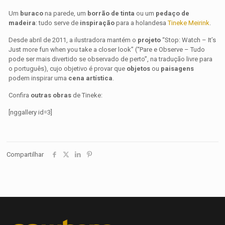
Um
buraco
na parede, um
borrão de tinta
ou um
pedaço de
madeira
: tudo serve de
inspiração
para a holandesa
Tineke Meirink
.
Desde abril de 2011, a ilustradora mantém o
projeto
“Stop: Watch – It’s
Just more fun when you take a closer look” (“Pare e Observe – Tudo
pode ser mais divertido se observado de perto”, na tradução livre para
o português), cujo objetivo é provar que
objetos
ou
paisagens
podem inspirar uma
cena artística
.
Confira
outras obras
de Tineke:
[nggallery id=3]
Compartilhar