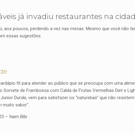
veis já invadiu restaurantes na cidad
tão, aos poucos, perdendo a vez nas mesas. Mesmo que você não tenh
 com essas sugestões.
ode
ardápio fit para atender ao público que se preocupa com uma alim
 Sorvete de Framboesa com Calda de Frutas Vermelhas Diet e Light é
f Junior Durski, vem para satisfazer os “naturebas” que não resistem
 muito sabor”.
23 – Itaim Bibi