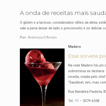
A onda de receitas mais saudá
O glúten e a lactose, considerados vilões da dieta, es
vale a pena deixar de lado o preconceito e se deliciar
Por:
Andressa D’Amato
Madero
Esse sorvete p
Na rede Madero há um c
sobremesa se destaca: o
receita, criada pelo che
“Saudável, sim, mas com
Rua Bandeira Paulista, 8
Tel.: 11 – 3079-6558