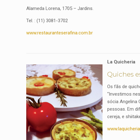
Alameda Lorena, 1705 – Jardins.
Tel. : (11) 3081-3702
www.restauranteserafina.com.br
La Quicheria
Quiches e
Os fãs de quich
“Investimos ne
sócia Angelina 
pessoas. Em dif
cereja, e shiitak
www.laquicheri