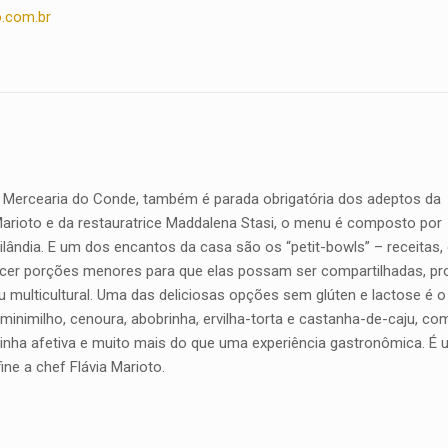
.com.br
Mercearia do Conde, também é parada obrigatória dos adeptos da
arioto e da restauratrice Maddalena Stasi, o menu é composto por
ândia. E um dos encantos da casa são os “petit-bowls” – receitas
ecer porções menores para que elas possam ser compartilhadas, pr
multicultural. Uma das deliciosas opções sem glúten e lactose é 
inimilho, cenoura, abobrinha, ervilha-torta e castanha-de-caju, c
zinha afetiva e muito mais do que uma experiência gastronômica. É
fine a chef Flávia Marioto.