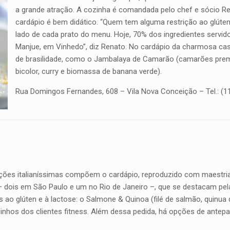
a grande atração. A cozinha é comandada pelo chef e sócio Ren
cardápio é bem didático. “Quem tem alguma restrição ao glúten
lado de cada prato do menu. Hoje, 70% dos ingredientes servid
Manjue, em Vinhedo”, diz Renato. No cardápio da charmosa cas
de brasilidade, como o Jambalaya de Camarão (camarões prem
bicolor, curry e biomassa de banana verde).
Rua Domingos Fernandes, 608 – Vila Nova Conceição – Tel.: (1
ções italianíssimas compõem o cardápio, reproduzido com maestria
 – dois em São Paulo e um no Rio de Janeiro –, que se destacam pel
 ao glúten e à lactose: o Salmone & Quinoa (filé de salmão, quinua 
inhos dos clientes fitness. Além dessa pedida, há opções de antep