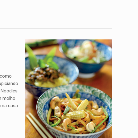
, como
opiciando
o Noodles
om molho
 uma casa