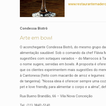
www.restaurantemadero
Condessa Bistrô
Arte em bowl
O aconchegante Condessa Bistrô, do mesmo grupo da 
alimentação saudável. Sob o comando da chef Flávia M
sugestões com sotaques variados – do Marrocos à Tail
o nome sugere, servidas em bowls. A proposta é ofer
que os clientes experimentem mais sugestões do menu 
à Cantonesa (feito com macarrão de arroz e legumes: m
de tangerina). “Nossa ideia é oferecer sempre uma co
pet e love friendly, para alimentar o corpo e a alma”, de
Rua Bueno Brandão, 66 – Vila Nova Conceição
Tel.: (11) 3842-5141