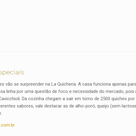
speciais
es vão se surpreender na La Quicheria. A casa funciona apenas para
ssa linha por uma questão de foco e necessidade do mercado, pois
Cavicchioli. Da cozinha chegam a sair em torno de 2500 quiches por
erentes sabores, vale destacar as de alho-poró, queijo (sem lacto
e.
a.com.br