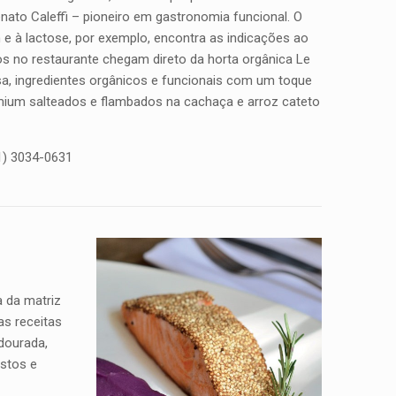
ato Caleffi – pioneiro em gastronomia funcional. O
 e à lactose, por exemplo, encontra as indicações ao
os no restaurante chegam direto da horta orgânica Le
a, ingredientes orgânicos e funcionais com um toque
ium salteados e flambados na cachaça e arroz cateto
1) 3034-0631
 da matriz
as receitas
dourada,
astos e