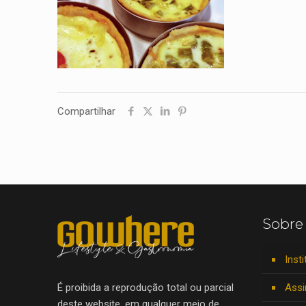
Compartilhar
Sobre
Insti
Assi
É proibida a reprodução total ou parcial
deste website, em qualquer meio de