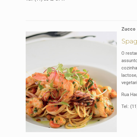
Zucco
Spagh
O resta
assunto
cozinha
lactose
vegetar
Rua Had
Tel.: (