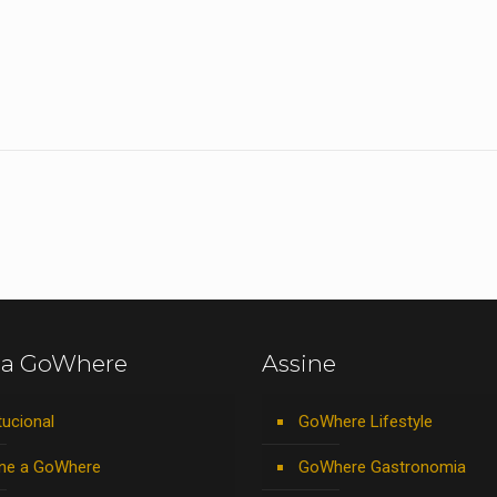
 a GoWhere
Assine
tucional
GoWhere Lifestyle
ne a GoWhere
GoWhere Gastronomia