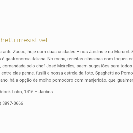
etti irresistível
urante Zucco, hoje com duas unidades – nos Jardins e no Morumbi
 é gastronomia italiana. No menu, receitas clássicas com toques 
, comandada pelo chef José Meirelles, saem sugestões para todos
, entre elas penne, fusilli e nossa estrela da foto, Spaghetti ao Pom
iano, há a opção de molho pomodoro com manjericão, que igualment
dock Lobo, 1416 – Jardins
11) 3897-0666