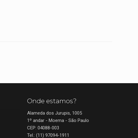
Onde estamos?
Alameda dos Jurupis, 1005
1º andar - Moema - São Paulo
CEP: 04088-003
Tel.: (11) 97094-1911