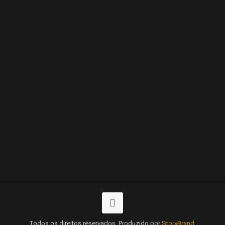
Todos os direitos reservados. Produzido por
StoryBrand
.