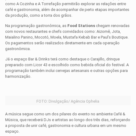
como A Cozinha e A Torrefação permitirão explorar as relações entre
café e gastronomia, além de acompanhar de perto etapas importantes
da produção, como a torra dos grãos.
Na programação gastronômica, as
Food Stations
chegam renovadas
com novos restaurantes e chefs convidados como: Aizomê, Jota,
Maialino Panino, Mocotó, Moela, Mustafa Kebab Bar e Paul’s Boutique.
Os pagamentos serão realizados diretamente em cada operação
gastronômica.
Já o espaço Bar & Drinks terá como destaque o Carajillo, drinque
preparado com Licor 43 e escolhido como bebida oficial do festival. A
programação também inclui cervejas artesanais e outras opções para
harmonização.
FOTO: Divulgação/ Agência Ophelia
A música segue como um dos pilares do evento no ambiente Café &
Música, que receberá DJs e artistas ao longo dos três dias, reforçando
a proposta de unir café, gastronomia e cultura urbana em um mesmo
espaço.