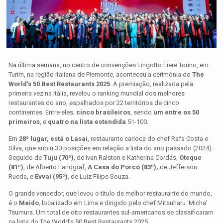
Na última semana, no centro de convenções
Lingotto Fiere Torino, em
Turim,
na região italiana de Piemonte, aconteceu a cerimônia do
The
World’s 50 Best Restaurants 2025
. A premiação, realizada pela
primeira vez na Itália, revelou o ranking mundial dos melhores
restaurantes do ano, espalhados por 22 territórios de cinco
continentes. Entre eles,
cinco brasileiros
, sendo
um entre os 50
primeiros
, e
quatro na lista estendida
51-100.
Em
28º lugar, está o
Lasai
, restaurante carioca do chef Rafa Costa e
Silva, que subiu 30 posições em relação a lista do ano passado (2024).
Seguido de
Tuju
(70º)
, de Ivan Ralston e Katherina Cordás,
Oteque
(81º)
, de Alberto Landgraf,
A Casa do Porco
(83º),
de Jefferson
Rueda, e
Evva
i (95º)
, de Luiz Filipe Souza.
O grande vencedor, que levou o título de melhor restaurante do mundo,
é o
Maido
, localizado em Lima e dirigido pelo chef Mitsuharu ‘Micha’
Tsumura. Um total de oito restaurantes sul-americanos se classificaram
na lista do The World’s 50 Best Restaurants 2025.