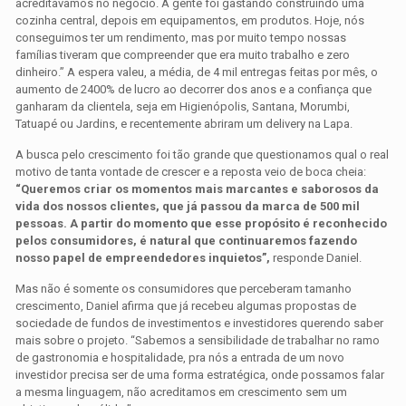
acreditávamos no negócio. A gente foi gastando construindo uma
cozinha central, depois em equipamentos, em produtos. Hoje, nós
conseguimos ter um rendimento, mas por muito tempo nossas
famílias tiveram que compreender que era muito trabalho e zero
dinheiro.” A espera valeu, a média, de 4 mil entregas feitas por mês, o
aumento de 2400% de lucro ao decorrer dos anos e a confiança que
ganharam da clientela, seja em Higienópolis, Santana, Morumbi,
Tatuapé ou Jardins, e recentemente abriram um delivery na Lapa.
A busca pelo crescimento foi tão grande que questionamos qual o real
motivo de tanta vontade de crescer e a reposta veio de boca cheia:
“Queremos criar os momentos mais marcantes e saborosos da
vida dos nossos clientes, que já passou da marca de 500 mil
pessoas. A partir do momento que esse propósito é reconhecido
pelos consumidores, é natural que continuaremos fazendo
nosso papel de empreendedores inquietos”,
responde Daniel.
Mas não é somente os consumidores que perceberam tamanho
crescimento, Daniel afirma que já recebeu algumas propostas de
sociedade de fundos de investimentos e investidores querendo saber
mais sobre o projeto. “Sabemos a sensibilidade de trabalhar no ramo
de gastronomia e hospitalidade, pra nós a entrada de um novo
investidor precisa ser de uma forma estratégica, onde possamos falar
a mesma linguagem, não acreditamos em crescimento sem um