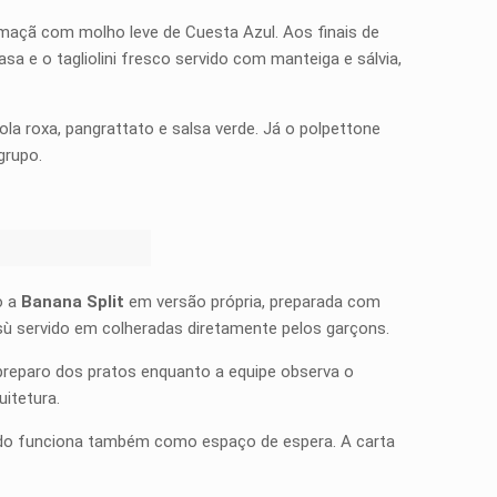
maçã com molho leve de Cuesta Azul. Aos finais de
e o tagliolini fresco servido com manteiga e sálvia,
ola roxa, pangrattato e salsa verde. Já o polpettone
grupo.
o a
Banana Split
em versão própria, preparada com
isù servido em colheradas diretamente pelos garçons.
preparo dos pratos enquanto a equipe observa o
uitetura.
rado funciona também como espaço de espera. A carta