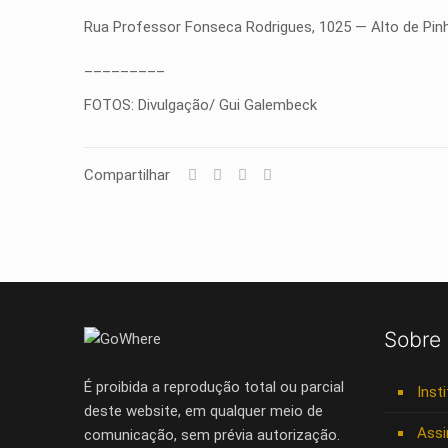
Rua Professor Fonseca Rodrigues, 1025 — Alto de Pinh
_________
FOTOS: Divulgação/ Gui Galembeck
Compartilhar
Sobre
É proibida a reprodução total ou parcial
Inst
deste website, em qualquer meio de
Assi
comunicação, sem prévia autorização.