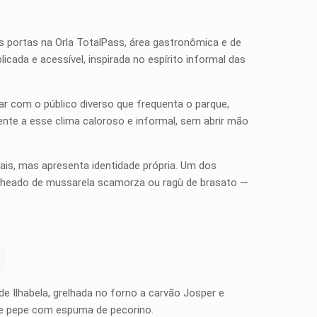
as portas na Orla TotalPass, área gastronômica e de
cada e acessível, inspirada no espírito informal das
ar com o público diverso que frequenta o parque,
nte a esse clima caloroso e informal, sem abrir mão
ais, mas apresenta identidade própria. Um dos
echeado de mussarela scamorza ou ragù de brasato —
de Ilhabela, grelhada no forno a carvão Josper e
o e pepe com espuma de pecorino.