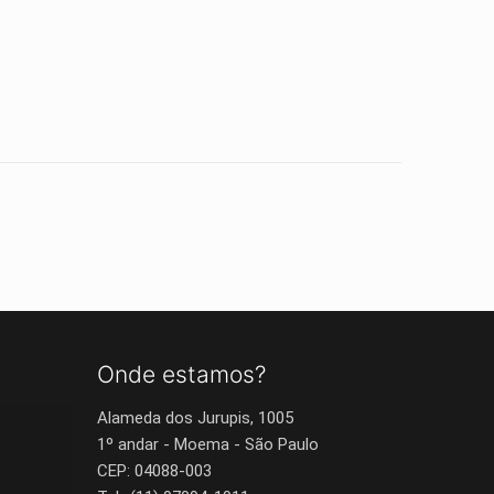
Onde estamos?
Alameda dos Jurupis, 1005
1º andar - Moema - São Paulo
CEP: 04088-003