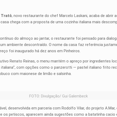
 Tratô
, novo restaurante do chef Marcelo Laskani, acaba de abrir 
A casa chega com a proposta de uma cozinha italiana mais descompli
tínuo do almoço ao jantar, o restaurante foi pensado para dialog
 um ambiente descontraído. O nome da casa faz referência justame
ereço foi inaugurado há dez anos em Pinheiros.
utivo Renato Reinas, o menu mantém o apreço por ingredientes loc
taliana”, com opções como o panzerotti — pastel italiano frito r
sobuco com maionese de limão e salsinha.
FOTO: Divulgação/ Gui Galembeck
el, desenvolvida em parceria com Rodolfo Vilar, do projeto A.Mar, 
Entre os petiscos, aparecem ainda sugestões como a batatinha caci