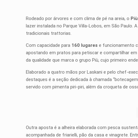
Rodeado por árvores e com clima de pé na areia, o
Più
lazer instalada no Parque Villa-Lobos, em São Paulo. 
tradicionais trattorias.
Com capacidade para
160 lugares
e funcionamento con
apostando em pratos para petiscar e compartilhar em
da qualidade que marca o grupo Più, cujo primeiro end
Elaborado a quatro mãos por Laskani e pelo chef-exec
destaques é a seção dedicada à chamada “botecagem i
servido com pimenta piri-piri, além da croqueta de os
Outra aposta é a alheira elaborada com pesca sustentáv
acompanhada de friarielli, pão da casa e vinagrete. 