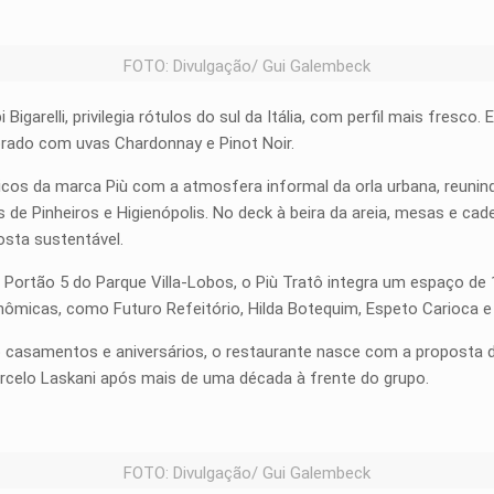
FOTO: Divulgação/ Gui Galembeck
igarelli, privilegia rótulos do sul da Itália, com perfil mais fresco
orado com uvas Chardonnay e Pinot Noir.
icos da marca Più com a atmosfera informal da orla urbana, reunind
de Pinheiros e Higienópolis. No deck à beira da areia, mesas e ca
osta sustentável.
Portão 5 do Parque Villa-Lobos, o Più Tratô integra um espaço de 
onômicas, como Futuro Refeitório, Hilda Botequim, Espeto Carioca e
casamentos e aniversários, o restaurante nasce com a proposta d
celo Laskani após mais de uma década à frente do grupo.
FOTO: Divulgação/ Gui Galembeck