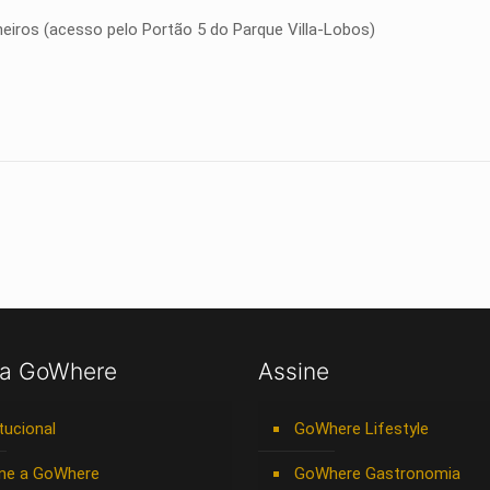
eiros (acesso pelo Portão 5 do Parque Villa-Lobos)
 a GoWhere
Assine
itucional
GoWhere Lifestyle
ne a GoWhere
GoWhere Gastronomia