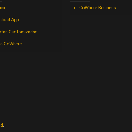
cie
GoWhere Business
nload App
stas Customizadas
 a GoWhere
nd
.