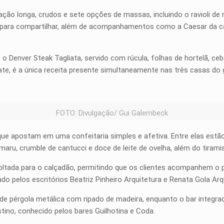
o longa, crudos e sete opções de massas, incluindo o ravioli de 
ra compartilhar, além de acompanhamentos como a Caesar da casa 
 Denver Steak Tagliata, servido com rúcula, folhas de hortelã, ceb
te, é a única receita presente simultaneamente nas três casas do 
FOTO: Divulgação/ Gui Galembeck
ue apostam em uma confeitaria simples e afetiva. Entre elas estã
aru, crumble de cantucci e doce de leite de ovelha, além do tiram
oltada para o calçadão, permitindo que os clientes acompanhem o 
o pelos escritórios Beatriz Pinheiro Arquitetura e Renata Gola Arq
de pérgola metálica com ripado de madeira, enquanto o bar integ
tino, conhecido pelos bares Guilhotina e Coda.