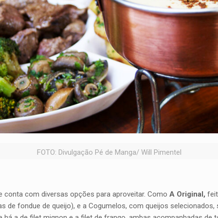
FOTO: Divulgação Pé de Manga/ Will Pimentel
 e conta com diversas opções para aproveitar. Como
A Original,
fei
tas de fondue de queijo), e a Cogumelos, com queijos selecionados, 
há a de filet mignon e a filet de frango, ambas acompanhadas de to