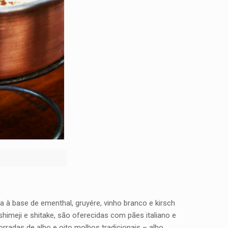
ta à base de ementhal, gruyére, vinho branco e kirsch
shimeji e shitake, são oferecidas com pães italiano e
rradas de alho e oito molhos tradicionais – alho,