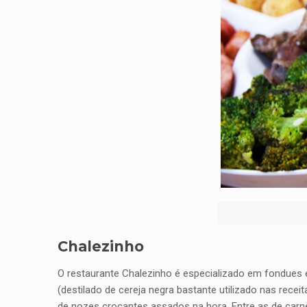
Chalezinho
O restaurante Chalezinho é especializado em fondues
(destilado de cereja negra bastante utilizado nas recei
de nozes crocantes assados na hora. Entre as de carne 