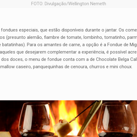
FOTO: Divulgação/Wellington Nemeth
ondues especiais, que estão disponíveis durante o jantar. Os com
os (presunto alemão, fiambre de tomate, lombinho, tomatinho, parma
 e batatinhas). Para os amantes de carne, a opção é a Fondue de Mi
a aqueles que desejarem complementar a experiência, é possível a
arte dos doces, o menu de fondue conta com a de Chocolate Belga Call
allow caseiro, panquequinhas de cenoura, churros e mini choux.