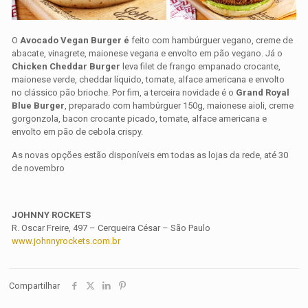
O
Avocado Vegan Burger é
feito com hambúrguer vegano, creme de
abacate, vinagrete, maionese vegana e envolto em pão vegano. Já o
Chicken Cheddar Burger
leva filet de frango empanado crocante,
maionese verde, cheddar líquido, tomate, alface americana e envolto
no clássico pão brioche. Por fim, a terceira novidade é o
Grand Royal
Blue Burger
, preparado com hambúrguer 150g, maionese aioli, creme
gorgonzola, bacon crocante picado, tomate, alface americana e
envolto em pão de cebola crispy.
As novas opções estão disponíveis em todas as lojas da rede, até 30
de novembro
JOHNNY ROCKETS
R. Oscar Freire, 497 – Cerqueira César – São Paulo
www.johnnyrockets.com.br
Compartilhar