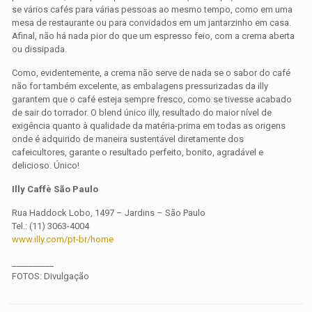
se vários cafés para várias pessoas ao mesmo tempo, como em uma
mesa de restaurante ou para convidados em um jantarzinho em casa.
Afinal, não há nada pior do que um espresso feio, com a crema aberta
ou dissipada.
Como, evidentemente, a crema não serve de nada se o sabor do café
não for também excelente, as embalagens pressurizadas da illy
garantem que o café esteja sempre fresco, como se tivesse acabado
de sair do torrador. O blend único illy, resultado do maior nível de
exigência quanto à qualidade da matéria-prima em todas as origens
onde é adquirido de maneira sustentável diretamente dos
cafeicultores, garante o resultado perfeito, bonito, agradável e
delicioso. Único!
Illy Caffè São Paulo
Rua Haddock Lobo, 1497 – Jardins – São Paulo
Tel.: (11) 3063-4004
www.illy.com/pt-br/home
__________
FOTOS: Divulgação