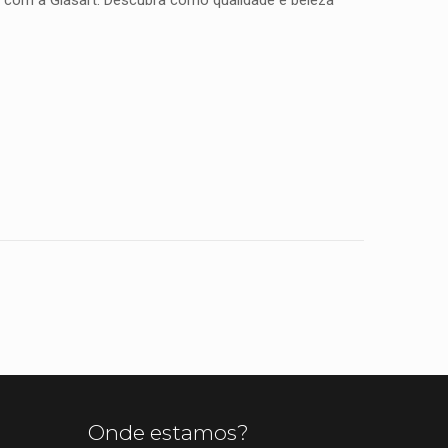
e com a Glasart. Descubra como qualidade e beleza
Onde estamos?