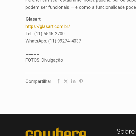
Para ter em seu restaurante, hotel, padaria, bar ou s
podem ser funcionais — e como a funcionalidade pode 
Glasart
https://glasart.com.br/
Tel.: (11) 5545-2700
WhatsApp: (11) 99274-4037
_____
FOTOS: Divulgação
Compartilhar
Sobre