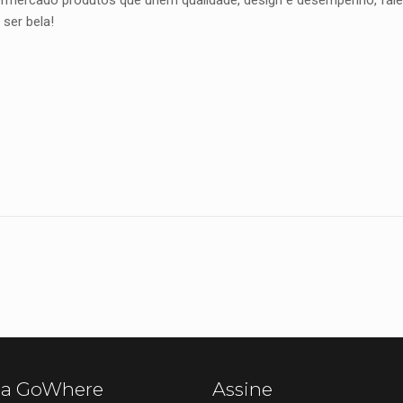
upermercado produtos que unem qualidade, design e desempenho, fal
ser bela!
 a GoWhere
Assine