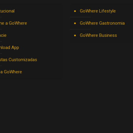
tucional
GoWhere Lifestyle
ne a GoWhere
GoWhere Gastronomia
cie
GoWhere Business
nload App
stas Customizadas
 a GoWhere