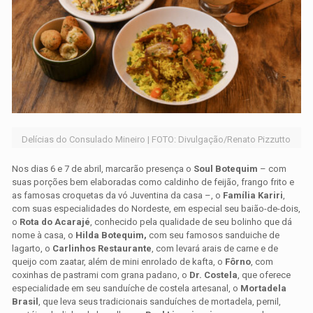
Delícias do Consulado Mineiro | FOTO: Divulgação/Renato Pizzutto
Nos dias 6 e 7 de abril, marcarão presença o
Soul Botequim
– com
suas porções bem elaboradas como caldinho de feijão, frango frito e
as famosas croquetas da vó Juventina da casa –, o
Família Kariri
,
com suas especialidades do Nordeste, em especial seu baião-de-dois,
o
Rota do Acarajé
, conhecido pela qualidade de seu bolinho que dá
nome à casa, o
Hilda Botequim,
com seu famosos sanduiche de
lagarto, o
Carlinhos Restaurante
, com levará arais de carne e de
queijo com zaatar, além de mini enrolado de kafta, o
Fôrno
, com
coxinhas de pastrami com grana padano, o
Dr. Costela
, que oferece
especialidade em seu sanduíche de costela artesanal, o
Mortadela
Brasil
, que leva seus tradicionais sanduíches de mortadela, pernil,