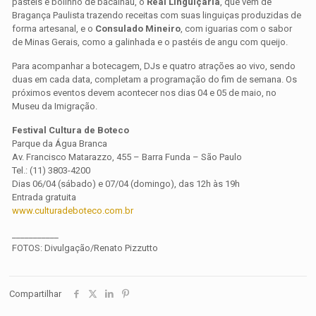
pastéis e bolinho de bacalhau, o
Real Linguiçaria
, que vem de
Bragança Paulista trazendo receitas com suas linguiças produzidas de
forma artesanal, e o
Consulado Mineiro
, com iguarias com o sabor
de Minas Gerais, como a galinhada e o pastéis de angu com queijo.
Para acompanhar a botecagem, DJs e quatro atrações ao vivo, sendo
duas em cada data, completam a programação do fim de semana. Os
próximos eventos devem acontecer nos dias 04 e 05 de maio, no
Museu da Imigração.
Festival Cultura de Boteco
Parque da Água Branca
Av. Francisco Matarazzo, 455 – Barra Funda – São Paulo
Tel.: (11) 3803-4200
Dias 06/04 (sábado) e 07/04 (domingo), das 12h às 19h
Entrada gratuita
www.culturadeboteco.com.br
___________
FOTOS: Divulgação/Renato Pizzutto
Compartilhar