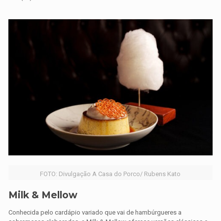
FOTO: Divulgação A Casa do Porco/ Rubens Kato
Milk & Mellow
Conhecida pelo cardápio variado que vai de hambúrgueres a