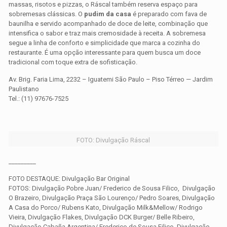
massas, risotos e pizzas, o Ráscal também reserva espaço para
sobremesas clássicas. O
pudim da casa
é preparado com fava de
baunilha e servido acompanhado de doce de leite, combinação que
intensifica o sabor e traz mais cremosidade à receita. A sobremesa
segue a linha de conforto e simplicidade que marca a cozinha do
restaurante. É uma opção interessante para quem busca um doce
tradicional com toque extra de sofisticação.
Av. Brig. Faria Lima, 2232 – Iguatemi São Paulo – Piso Térreo — Jardim
Paulistano
Tel.: (11) 97676-7525
FOTO: Divulgação Ráscal
_________
FOTO DESTAQUE: Divulgação Bar Original
FOTOS: Divulgação Pobre Juan/ Frederico de Sousa Filico, Divulgação
O Brazeiro, Divulgação Praça São Lourenço/ Pedro Soares, Divulgação
A Casa do Porco/ Rubens Kato, Divulgação Milk&Mellow/ Rodrigo
Vieira, Divulgação Flakes, Divulgação DCK Burger/ Belle Ribeiro,
Divulgação Cabaña Argentina/ Frederico de Sousa Filico, Divulgação