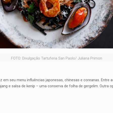
FOTO: Divulgação Tartuferia San Paolo/ Juliana Primon
raz em seu menu influências japonesas, chinesas e coreanas. Entre 
ang e salsa de kenip – uma conserva de folha de gergelim. Outra o