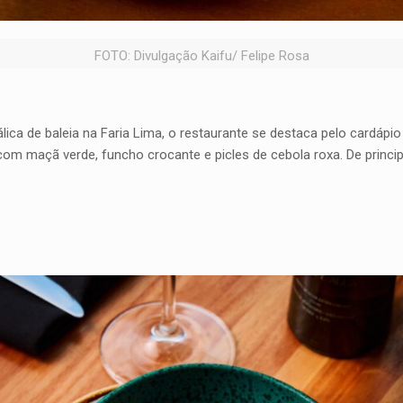
FOTO: Divulgação Kaifu/ Felipe Rosa
ica de baleia na Faria Lima, o restaurante se destaca pelo cardápio d
 com maçã verde, funcho crocante e picles de cebola roxa. De princi