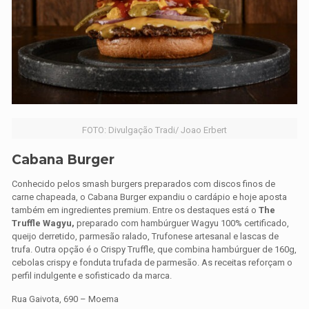
FOTO: Divulgação Tradi/ Joao Erbert
Cabana Burger
Conhecido pelos smash burgers preparados com discos finos de
carne chapeada, o Cabana Burger expandiu o cardápio e hoje aposta
também em ingredientes premium. Entre os destaques está o
The
Truffle Wagyu,
preparado com hambúrguer Wagyu 100% certificado,
queijo derretido, parmesão ralado, Trufonese artesanal e lascas de
trufa. Outra opção é o Crispy Truffle, que combina hambúrguer de 160g,
cebolas crispy e fonduta trufada de parmesão. As receitas reforçam o
perfil indulgente e sofisticado da marca.
Rua Gaivota, 690 – Moema