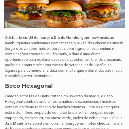
Celebrado em
28 de maio, o Dia do Hambúrguer
movimenta as
hamburguerias paulistanas com receitas que vão dos clássicos smash
burgers às versões mais elaboradas com ingredientes premium e
combinações criativas. Em São Paulo, a data é uma ótima
oportunidade para explorar casas que apostam em blends artesanais,
molhos autorais e releituras cheias de personalidade. Confira 15
lugares para comemorar a data com muito queijo derretido, pão macio
e hambúrgueres irresistíveis.
Beco Hexagonal
Famoso entre fãs de Harry Potter e do universo da magia, o Beco
Hexagonal combina ambientes temáticos e experiências imersivas
com um cardápio recheado de lanches criativos. Entre os destaques
está o John Dee, preparado com pão brioche, hambúrguer, queijo
empanado, chimichurri, maionese verde, picles de cebola roxa e rúcula.
Já o
Mandrake
aposta em dois hambúrgueres, molho cheddar, farofa
de bacon e barbecue caseiro para conquistar os clientes mais