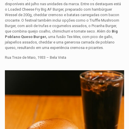
disponíveis até julho nas unidades da marca. Entre os destaques está
o Loaded Cheese Fry Big AF Burger, preparado com hambúrguer
Wessel de 200g, cheddar cremoso e batatas carregadas com bacon
crocante. O festival também inclui opções como o Truffle Mushroom
Burger, com aioli de trufas e cogumelos assados, o Picanha Burger,
que combina queijo coalho, chimichurri e tomate seco. Além do
Big
Poblano Queso Burger,
uma fusão Tex-Mex, com pico de gallo,
jalapeños assados, cheddar e uma generosa camada de poblano
queso, resultando em uma experiência cremosa e picantes.
Rua Treze de Maio, 1933 – Bela Vista