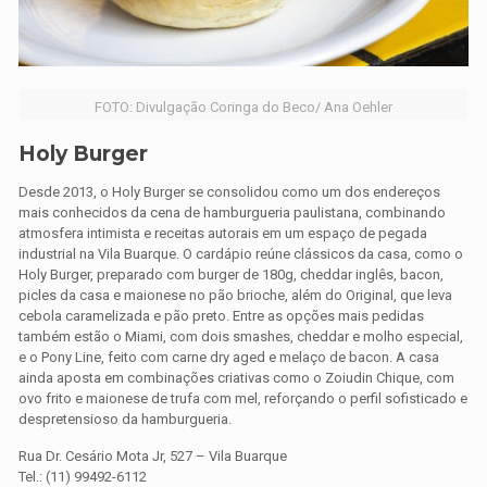
FOTO: Divulgação Coringa do Beco/ Ana Oehler
Holy Burger
Desde 2013, o Holy Burger se consolidou como um dos endereços
mais conhecidos da cena de hamburgueria paulistana, combinando
atmosfera intimista e receitas autorais em um espaço de pegada
industrial na Vila Buarque. O cardápio reúne clássicos da casa, como o
Holy Burger, preparado com burger de 180g, cheddar inglês, bacon,
picles da casa e maionese no pão brioche, além do Original, que leva
cebola caramelizada e pão preto. Entre as opções mais pedidas
também estão o Miami, com dois smashes, cheddar e molho especial,
e o Pony Line, feito com carne dry aged e melaço de bacon. A casa
ainda aposta em combinações criativas como o Zoiudin Chique, com
ovo frito e maionese de trufa com mel, reforçando o perfil sofisticado e
despretensioso da hamburgueria.
Rua Dr. Cesário Mota Jr, 527 – Vila Buarque
Tel.: (11) 99492-6112