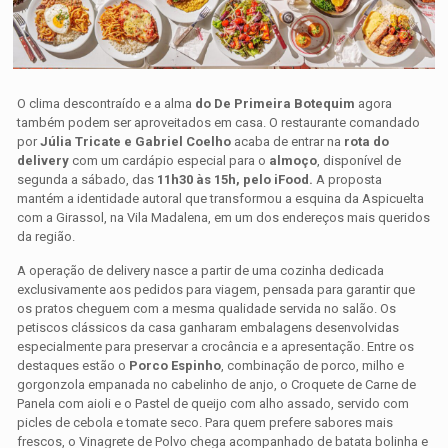
O clima descontraído e a alma
do De Primeira Botequim
agora
também podem ser aproveitados em casa. O restaurante comandado
por
Júlia Tricate e Gabriel Coelho
acaba de entrar na
rota do
delivery
com um cardápio especial para o
almoço
, disponível de
segunda a sábado, das
11h30 às 15h, pelo iFood.
A proposta
mantém a identidade autoral que transformou a esquina da Aspicuelta
com a Girassol, na Vila Madalena, em um dos endereços mais queridos
da região.
A operação de delivery nasce a partir de uma cozinha dedicada
exclusivamente aos pedidos para viagem, pensada para garantir que
os pratos cheguem com a mesma qualidade servida no salão. Os
petiscos clássicos da casa ganharam embalagens desenvolvidas
especialmente para preservar a crocância e a apresentação. Entre os
destaques estão o
Porco Espinho
, combinação de porco, milho e
gorgonzola empanada no cabelinho de anjo, o Croquete de Carne de
Panela com aioli e o Pastel de queijo com alho assado, servido com
picles de cebola e tomate seco. Para quem prefere sabores mais
frescos, o Vinagrete de Polvo chega acompanhado de batata bolinha e