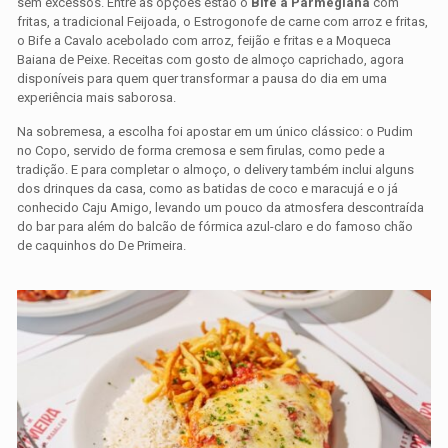
sem excessos. Entre as opções estão o
Bife à Parmegiana
com
fritas, a tradicional Feijoada, o Estrogonofe de carne com arroz e fritas,
o Bife a Cavalo acebolado com arroz, feijão e fritas e a Moqueca
Baiana de Peixe. Receitas com gosto de almoço caprichado, agora
disponíveis para quem quer transformar a pausa do dia em uma
experiência mais saborosa.
Na sobremesa, a escolha foi apostar em um único clássico: o Pudim
no Copo, servido de forma cremosa e sem firulas, como pede a
tradição. E para completar o almoço, o delivery também inclui alguns
dos drinques da casa, como as batidas de coco e maracujá e o já
conhecido Caju Amigo, levando um pouco da atmosfera descontraída
do bar para além do balcão de fórmica azul-claro e do famoso chão
de caquinhos do De Primeira.